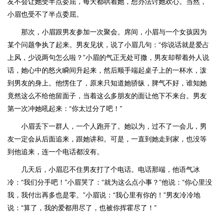
友不会让她受半点委屈，每天都哄着她，想办法讨她欢心。当然，
小眉也受不了半点委屈。
那次，小眉跟男友参加一次聚会。席间，小眉与一个女孩因为
某个问题争执了起来。男友见状，说了小眉几句：“你说话就是爱占
上风，少说两句怎么啦？”小眉的气正无处可撒，男友却帮着外人说
话，她心中的怒火瞬间升起来，然后顺手端起桌子上的一杯水，泼
到男友的身上。他愣住了，原来只知道她骄纵，脾气不好，谁知她
竟然这么不给他留面子，当着这么多朋友的面让他下不来台。男友
第一次冲她吼起来：“你太过分了吧！”
小眉丢下一群人，一个人跑开了。她以为，过不了一会儿，男
友一定会从后面追来，跟她讲和。可是，一直到她走到家，也没等
到他追来，连一个电话都没有。
几天后，小眉忍不住男友打了个电话。电话那端，他语气冰
冷：“我们分手吧！”小眉哭了：“就为这么点小事？”他说：“你心里没
我，我付出再多也是零。”小眉说：“我心里有你的！”男友冷冷地
说：“算了，我的爱都用尽了，也被你挥霍尽了！”