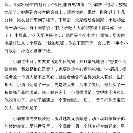
我，限你20分钟内赶到，否则别想再见到我！”小眉放下电话，狡黠
地笑了。她趴到办公室的窗台上，观察动静。果然，刚刚过了十几
分钟，男友就开车到了楼下。下班后，大家纷纷要回家，小眉却坐
着一动不动。有个同事说：“快下班吧！人家都在楼下都等你半天
了！”小眉说：“今天要考验他，让他再等半个小时！”很快，男友的
电话打过来，小眉说：“我加班呢，你在下面再等一会儿吧！”半个小
时以后，小眉才姗姗下楼。
小眉过生日，男友要送她生日礼物，并且豪气地说：“想要什么
随便挑，我就是把自己卖了，也要送你合心意的礼物。”小眉想，据
说考验一个男人是不是真心，就要看他舍不舍得为女人花钱。生日
那天，小眉可劲造了一天，先是吃大餐，后来又去玩，最后买了一
条价钱不菲的项链。晚上躺在床上，小眉很满足，觉得终于考验出
他的真心了。这辈子能遇上一个爱你胜过一切，一辈子把你当宝贝
的人，应该知足了。
小眉知道男友很爱她，所以越发无所顾忌，动不动就像孩子似
的撒娇邀宠。爱的世界里，一个高傲，另一个就变得卑微起来。男