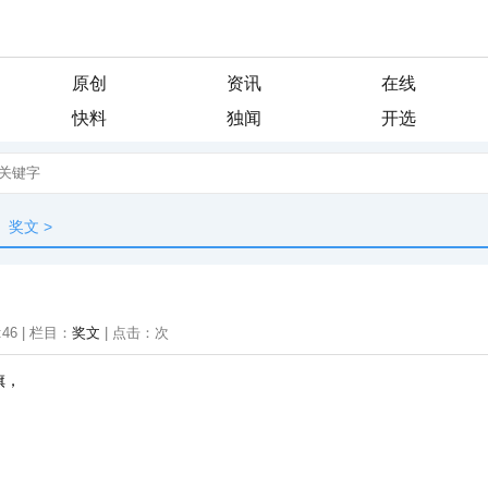
原创
资讯
在线
快料
独闻
开选
奖文
>
:46 | 栏目：
奖文
| 点击：
次
旗，