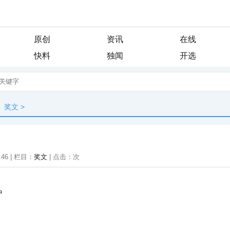
原创
资讯
在线
快料
独闻
开选
奖文
>
:46 | 栏目：
奖文
| 点击：
次
中