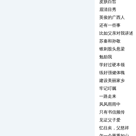
皮肤白皙
眉清目秀
英俊的广西人
还有一些事
比如父亲对我讲述
苏秦和孙敬
锥刺股头悬梁
勉励我
学好过硬本领
练好强健体魄
建设美丽家乡
牢记叮嘱
一路走来
风风雨雨中
只有书信频传
见证父子爱
忆往矣，父慈祥
怎一个恩重如山