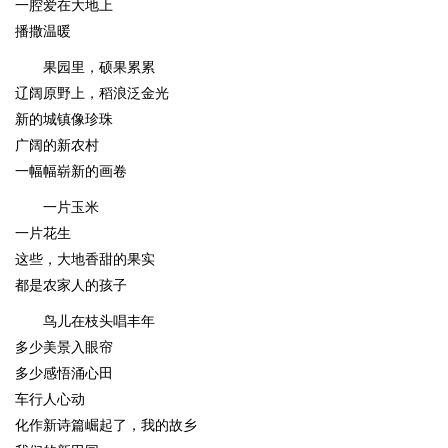
一腔爱在大地上
播撒温暖
果园里，硕果累累
辽阔原野上，稻浪泛金光
新的城镇像珍珠
广阔的新农村
一幅幅崭新的画卷
一片玉米
一片花生
这些，大地香甜的果实
都是农家人的孩子
鸟儿在枝头唱丰年
多少美景入眼帘
多少感悟涌心田
车行人心动
化作新诗篇崛起了，我的故乡