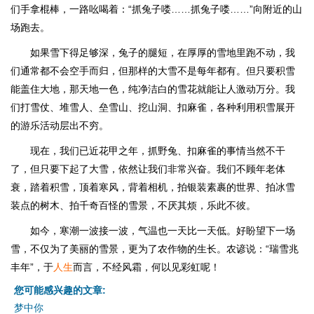
们手拿棍棒，一路吆喝着：“抓兔子喽……抓兔子喽……”向附近的山
场跑去。
如果雪下得足够深，兔子的腿短，在厚厚的雪地里跑不动，我
们通常都不会空手而归，但那样的大雪不是每年都有。但只要积雪
能盖住大地，那天地一色，纯净洁白的雪花就能让人激动万分。我
们打雪仗、堆雪人、垒雪山、挖山洞、扣麻雀，各种利用积雪展开
的游乐活动层出不穷。
现在，我们已近花甲之年，抓野兔、扣麻雀的事情当然不干
了，但只要下起了大雪，依然让我们非常兴奋。我们不顾年老体
衰，踏着积雪，顶着寒风，背着相机，拍银装素裹的世界、拍冰雪
装点的树木、拍千奇百怪的雪景，不厌其烦，乐此不彼。
如今，寒潮一波接一波，气温也一天比一天低。好盼望下一场
雪，不仅为了美丽的雪景，更为了农作物的生长。农谚说：“瑞雪兆
丰年”，于
人生
而言，不经风霜，何以见彩虹呢！
您可能感兴趣的文章:
梦中你