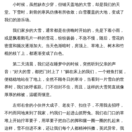
小时候，虽然缺衣少穿，但铺天盖地的大雪，却是我们的天
堂。下雪时，刺骨的寒风仿佛有所收敛；白雪覆盖的大地，变成了
我们的游乐场。
我们家乡的大雪，通常都是在傍晚时开始的，先是下着小雨，
或是飘着鹅毛片一样的雪花，纷纷扬扬，不急不慢，随后，雪花的
密度和频次逐渐加大。当天色渐暗时，房顶上、草堆上、树木和竹
棍的枝丫上，都逐渐变成了白色。
第二天清晨，我们还在睡梦中的时候，突然听到父亲的声
音：“好大的雪，都把门封上了！”躺在床上的我们，一个鲤鱼打挺，
便稳稳地站在了地上，全然不顾冬日的寒冷，当看到一片雪白的世
界时，我们欢呼雀跃。门不但封不住，而且，这样的大雪简直就像
厚厚的棉被，温暖而惬意。
左邻右舍的小伙伴大成子、老友子、扣住子，不用我去招呼，
不约而同地来到了我家，约我们一起进山抓野兔。我们在门口的草
堆上开始拧草要子，用草要子把自己的脚和腿一圈一圈的扎起来，
这样，雪不但进不来，还让我们每个人都精神抖擞，英武异常。我