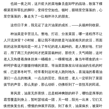
也就一夜之间，这片偌大的菜地像丢盔卸甲的战场，散落下棵
棵菜茬和零乱的脚印，变得空空如也。顿时，眼睛里空落落的，心
里空落落的，像走失了一位相伴许久的朋友。
这些日子来，我见证了这片油菜的成长，——从栽种到收获。
种油菜是辛苦活儿。整地、打宕、分发菜苗，哪一道程序不让
人汗流浃背？小时候，最让我不堪的便是与油菜相关的农活，而面
前的这块菜地却是一对上了年纪的老人栽种的。老人整好地、打好
宕，用了两三天的时间才把菜苗栽种好。那些天，天气晴朗，这对
老人又佝偻着身体担来一桶桶水，一棵棵地浇，像当年喂食奶水一
样呵护着这片嗷嗷待哺的菜苗。等油菜苗焕发出绿油油的生机的时
候，已是寒冬时节。经常看到这对老人跑到地头，喜滋滋的看着油
菜们一点点的饱满、一点点的茁壮。我在想，老人一定听到了菜苗
拔节的声音，那么美妙，那么动听，仿佛听到了一首悦耳的民谣。
寒风里，油菜无所畏惧，总是精神爽朗的样子，哪怕是厚厚的
霜雪覆盖到身上，暂时瑟缩成一团，天一晴，阳光一出来，它们又
倏然恢复生机，懵懂的伸展开四肢。到了春天，油菜疯长，被菜叶