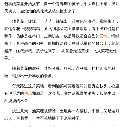
包裹的菜薹开始拔节，像一个青春期的孩子，个头直往上窜，没几
天功夫，金灿灿的菜花就从枝头挺出来了。
油菜花一簇簇、一丛丛，铺陈出一汪黄色的海洋。蜜蜂来了，
在这朵花上嘤嘤嗡嗡，又飞到那朵花上嘤嘤嗡嗡，看不出它们是在
劳作，仿佛是在串门，走亲访友，或是寻找适合自己的
爱情
。蝴蝶
来了，各种颜色的都有，白蝴蝶居多，在菜花搭建的舞台上，翩翩
起舞，优哉游哉。孩子也来了，“儿童急走追黄蝶，飞入菜花无处
寻。”
随着菜花的谢落，菜籽分蘖、打苞，涅�成一挂挂圆实的籽
粒，铺排出一派丰收的景象。
每天路过这片菜地，看到油菜籽笑容温润的摇曳在枝头，心里
有说不尽的
快乐
和满足，这会儿，突然从视野里消失，却萌生出一
种淡淡的不舍。
没过几天，油菜茬被清除，土地再一次翻耕、平整，又是这对
老人，弓着背，一丝不苟地播下玉米的种子。