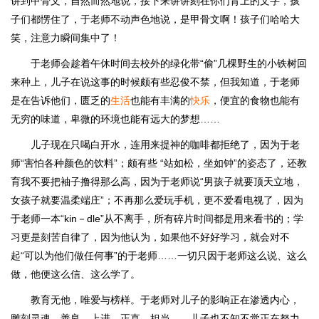
讲到甲骨文，自然而然地说，接下来讲讲刻在你们背上的文字，孩
子们都愣住了，于老师不动声色地说，是甲骨文啊！孩子们哈哈大
笑，注意力瞬间集中了！
于老师会趁着午休时间去校外的绿化带“偷”几棵野生的小铁树回
来种上，儿子在说这事的时候颇有些忍俊不禁，但我知道，于老师
是在告诉他们，匮乏的
生活
也能有丰满的
快乐
，便宜的食物也能有
无穷的味道，卑微的环境也能有远大的梦想……
儿子现在只喝白开水，连用来提神的咖啡都拒绝了，因为于老
师“害怕各种颜色的饮料”；颇有些 “站如松，坐如钟”的姿态了，还教
育我不要把袖子撸得那么高，因为于老师说“男孩子就要顶天立地，
女孩子就要温柔端庄”；不再那么爱玩手机，更不爱看电视了，因为
于老师一本“kin－dle”从不离手，所有碎片时间都是用来看书的；学
习更是刻苦自律了，因为他认为，如果他不好好学习，就会对不
起“可以为他们做任何事”的于老师……一切只因于老师这么说、这么
做，他便这么信、这么学了。
教育无他，唯爱与榜样。于老师对儿子的影响正在渗透内心，
雕刻灵魂。善良，上进，正直，担当……儿子也不知不觉正在努力