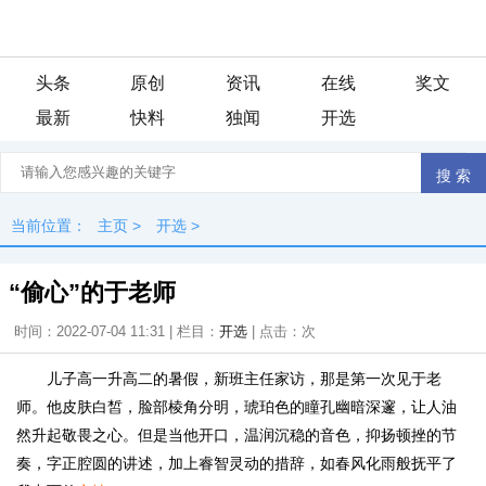
头条
原创
资讯
在线
奖文
最新
快料
独闻
开选
当前位置：
主页
>
开选
>
“偷心”的于老师
时间：2022-07-04 11:31 | 栏目：
开选
| 点击：
次
儿子高一升高二的暑假，新班主任家访，那是第一次见于老
师。他皮肤白皙，脸部棱角分明，琥珀色的瞳孔幽暗深邃，让人油
然升起敬畏之心。但是当他开口，温润沉稳的音色，抑扬顿挫的节
奏，字正腔圆的讲述，加上睿智灵动的措辞，如春风化雨般抚平了