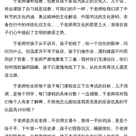
于老师谦和儒雅，也教育孩子要成为真正的文化人。儿子说，
班会课除了自习就是说教，可我们的不一样，于老师给我们讲了中
秋节的文化内涵、奥运精神的文化解读、中国书法的文化密码、衣
食住行中的传统礼仪文化……于老师用文化的星星之火，渐渐在孩
子们心中烧起了文明的燎原之势。
于老师对孩子从不训斥。孩子犯错了，给一个信任的眼神，问
问为什么。但温柔并不等于纵容。孩子们做作业，遇到难题不约而
同抄了答案，于老师严肃地重复了三遍：我对你们充满信任，你们
却对我欺骗和隐瞒。孩子们羞愧地低下了头，从此全班再没人愿意
这么做。
于老师给全班每个孩子每门课程设立下次考试的目标，儿子强
调，是每个同学，每门课程的具体分数！一边感慨，于老师得对我
们每个人有多了解啊，不然他怎么能知道我英语真的应该也真的可
以提高10分呢？
于老师是历史老师，不但博古通今，煲得一手好鸡汤，更是个
段子手。下午第一节历史课，孩子们昏昏沉沉，睡眼惺忪。于老师