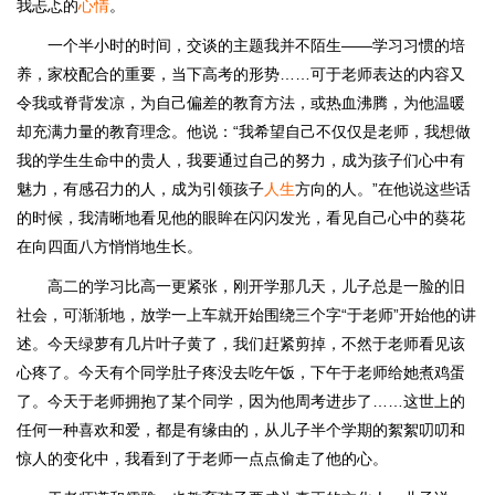
我忐忑的
心情
。
一个半小时的时间，交谈的主题我并不陌生——学习习惯的培
养，家校配合的重要，当下高考的形势……可于老师表达的内容又
令我或脊背发凉，为自己偏差的教育方法，或热血沸腾，为他温暖
却充满力量的教育理念。他说：“我希望自己不仅仅是老师，我想做
我的学生生命中的贵人，我要通过自己的努力，成为孩子们心中有
魅力，有感召力的人，成为引领孩子
人生
方向的人。”在他说这些话
的时候，我清晰地看见他的眼眸在闪闪发光，看见自己心中的葵花
在向四面八方悄悄地生长。
高二的学习比高一更紧张，刚开学那几天，儿子总是一脸的旧
社会，可渐渐地，放学一上车就开始围绕三个字“于老师”开始他的讲
述。今天绿萝有几片叶子黄了，我们赶紧剪掉，不然于老师看见该
心疼了。今天有个同学肚子疼没去吃午饭，下午于老师给她煮鸡蛋
了。今天于老师拥抱了某个同学，因为他周考进步了……这世上的
任何一种喜欢和爱，都是有缘由的，从儿子半个学期的絮絮叨叨和
惊人的变化中，我看到了于老师一点点偷走了他的心。