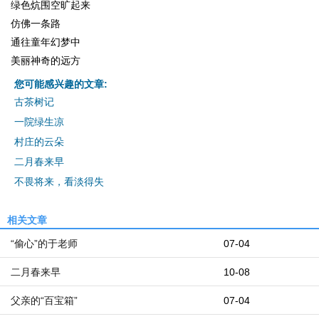
绿色炕围空旷起来
仿佛一条路
通往童年幻梦中
美丽神奇的远方
您可能感兴趣的文章:
古茶树记
一院绿生凉
村庄的云朵
二月春来早
不畏将来，看淡得失
相关文章
“偷心”的于老师
07-04
二月春来早
10-08
父亲的“百宝箱”
07-04