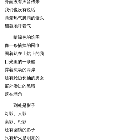
外面没有声音传来
我们也没有说话
两笼热气腾腾的馒头
细微地呼着气
暗绿色的炕围
像一条摘掉的围巾
围着趴在土炕上的我
目光里的一条船
撑着流动的两岸
还有舱边长袖的男女
窗外渗进的黑暗
落在墙角
到处是影子
灯影、人影
桌影、柜影
还有圆镜的影子
只有炉火是明亮的