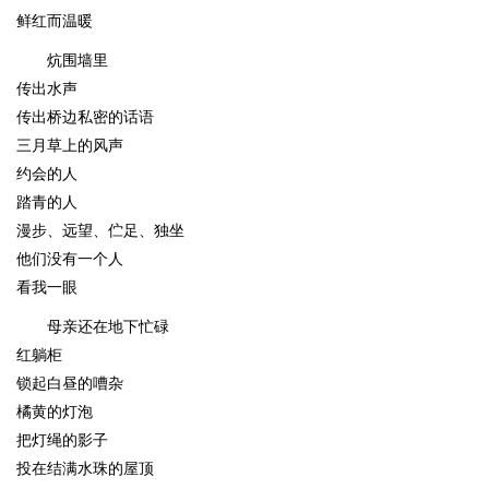
鲜红而温暖
炕围墙里
传出水声
传出桥边私密的话语
三月草上的风声
约会的人
踏青的人
漫步、远望、伫足、独坐
他们没有一个人
看我一眼
母亲还在地下忙碌
红躺柜
锁起白昼的嘈杂
橘黄的灯泡
把灯绳的影子
投在结满水珠的屋顶