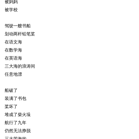
被妈妈
被学校
驾驶一艘书船
划动两杆铅笔桨
在语文海
在数学海
在英语海
三大海的浪涛间
任意地漂
船破了
装满了书包
桨坏了
堆成了柴火垛
航行了九年
仍然无法挣脱
三大苦海的