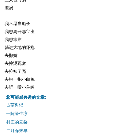
漩涡
我不愿当船长
我想离开那宝座
我想靠岸
躺进大地的怀抱
去撒娇
去摔泥瓦窝
去捡知了壳
去抱一抱小白兔
去听一听小鸟叫
您可能感兴趣的文章:
古茶树记
一院绿生凉
村庄的云朵
二月春来早