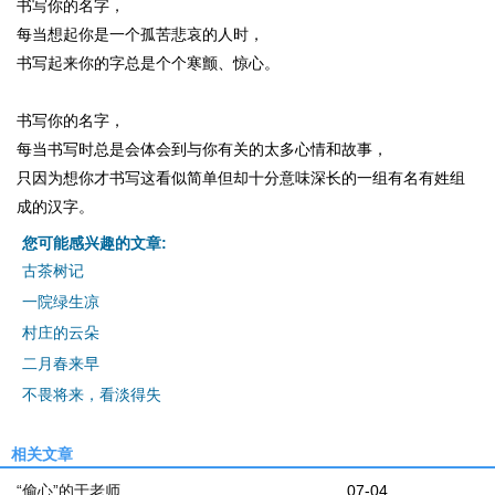
书写你的名字，
每当想起你是一个孤苦悲哀的人时，
书写起来你的字总是个个寒颤、惊心。
书写你的名字，
每当书写时总是会体会到与你有关的太多心情和故事，
只因为想你才书写这看似简单但却十分意味深长的一组有名有姓组
成的汉字。
您可能感兴趣的文章:
古茶树记
一院绿生凉
村庄的云朵
二月春来早
不畏将来，看淡得失
相关文章
“偷心”的于老师
07-04