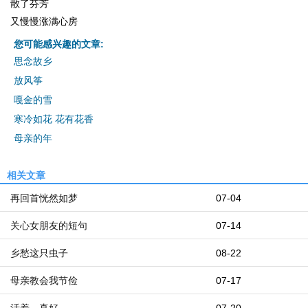
散了芬芳
又慢慢涨满心房
您可能感兴趣的文章:
思念故乡
放风筝
嘎金的雪
寒冷如花 花有花香
母亲的年
相关文章
再回首恍然如梦
07-04
关心女朋友的短句
07-14
乡愁这只虫子
08-22
母亲教会我节俭
07-17