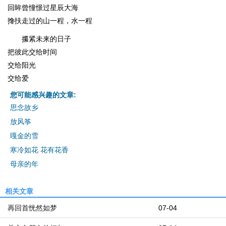
回眸曾憧憬过星辰大海
搀扶走过的山一程，水一程
攥紧未来的日子
把彼此交给时间
交给阳光
交给爱
您可能感兴趣的文章:
思念故乡
放风筝
嘎金的雪
寒冷如花 花有花香
母亲的年
相关文章
再回首恍然如梦
07-04