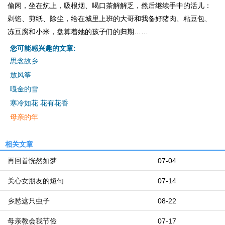
偷闲，坐在炕上，吸根烟、喝口茶解解乏，然后继续手中的活儿：
剁馅、剪纸、除尘，给在城里上班的大哥和我备好猪肉、粘豆包、
冻豆腐和小米，盘算着她的孩子们的归期……
您可能感兴趣的文章:
思念故乡
放风筝
嘎金的雪
寒冷如花 花有花香
母亲的年
相关文章
再回首恍然如梦
07-04
关心女朋友的短句
07-14
乡愁这只虫子
08-22
母亲教会我节俭
07-17