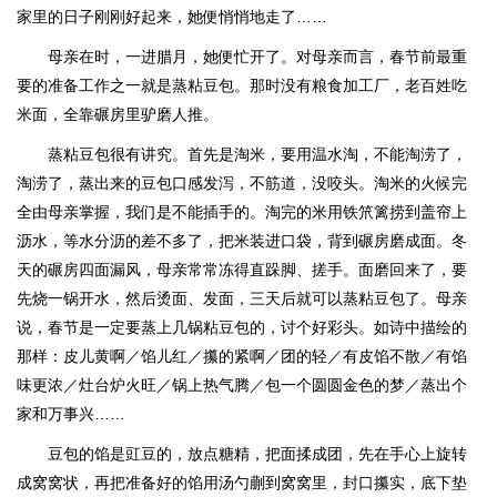
家里的日子刚刚好起来，她便悄悄地走了……
母亲在时，一进腊月，她便忙开了。对母亲而言，春节前最重
要的准备工作之一就是蒸粘豆包。那时没有粮食加工厂，老百姓吃
米面，全靠碾房里驴磨人推。
蒸粘豆包很有讲究。首先是淘米，要用温水淘，不能淘涝了，
淘涝了，蒸出来的豆包口感发泻，不筋道，没咬头。淘米的火候完
全由母亲掌握，我们是不能插手的。淘完的米用铁笊篱捞到盖帘上
沥水，等水分沥的差不多了，把米装进口袋，背到碾房磨成面。冬
天的碾房四面漏风，母亲常常冻得直跺脚、搓手。面磨回来了，要
先烧一锅开水，然后烫面、发面，三天后就可以蒸粘豆包了。母亲
说，春节是一定要蒸上几锅粘豆包的，讨个好彩头。如诗中描绘的
那样：皮儿黄啊／馅儿红／攥的紧啊／团的轻／有皮馅不散／有馅
味更浓／灶台炉火旺／锅上热气腾／包一个圆圆金色的梦／蒸出个
家和万事兴……
豆包的馅是豇豆的，放点糖精，把面揉成团，先在手心上旋转
成窝窝状，再把准备好的馅用汤勺蒯到窝窝里，封口攥实，底下垫