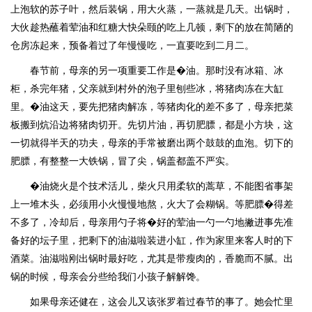
上泡软的苏子叶，然后装锅，用大火蒸，一蒸就是几天。出锅时，
大伙趁热蘸着荤油和红糖大快朵颐的吃上几顿，剩下的放在简陋的
仓房冻起来，预备着过了年慢慢吃，一直要吃到二月二。
春节前，母亲的另一项重要工作是�油。那时没有冰箱、冰
柜，杀完年猪，父亲就到村外的泡子里刨些冰，将猪肉冻在大缸
里。�油这天，要先把猪肉解冻，等猪肉化的差不多了，母亲把菜
板搬到炕沿边将猪肉切开。先切片油，再切肥膘，都是小方块，这
一切就得半天的功夫，母亲的手常被磨出两个鼓鼓的血泡。切下的
肥膘，有整整一大铁锅，冒了尖，锅盖都盖不严实。
�油烧火是个技术活儿，柴火只用柔软的蒿草，不能图省事架
上一堆木头，必须用小火慢慢地熬，火大了会糊锅。等肥膘�得差
不多了，冷却后，母亲用勺子将�好的荤油一勺一勺地撇进事先准
备好的坛子里，把剩下的油滋啦装进小缸，作为家里来客人时的下
酒菜。油滋啦刚出锅时最好吃，尤其是带瘦肉的，香脆而不腻。出
锅的时候，母亲会分些给我们小孩子解解馋。
如果母亲还健在，这会儿又该张罗着过春节的事了。她会忙里