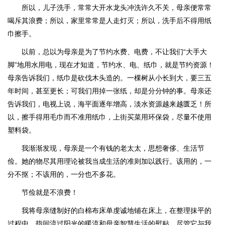
所以，儿子洗手，常常大开水龙头冲洗许久不关，母亲便常常
喝斥其浪费；所以，家里常常是人走灯灭；所以，洗手后不得用纸
巾擦手。
以前，总以为母亲是为了节约水费、电费，不让我们“大手大
脚”地用水用电，现在才知道，节约水、电、纸巾，就是节约资源！
母亲告诉我们，纸巾是砍伐木头造的。一棵树从小长到大，要三五
年时间，甚至更长；可我们用掉一张纸，却是分分钟的事。母亲还
告诉我们，电视上说，海平面逐年增高，淡水资源越来越匮乏！所
以，擦手得用毛巾而不准用纸巾，上街买菜用环保袋，尽量不使用
塑料袋。
我渐渐发现，母亲是一个有钱的老太太，思想奢侈、生活节
俭。她的物尽其用理论被我当成生活的准则加以践行。该用的，一
分不抠；不该用的，一分也不多花。
节俭就是不浪费！
我将母亲缝制好的白棉布床单虔诚地铺在床上，在整理抹平的
过程中，指间流过阳光的暖流和母亲智慧生活的熨贴。尽管它与我