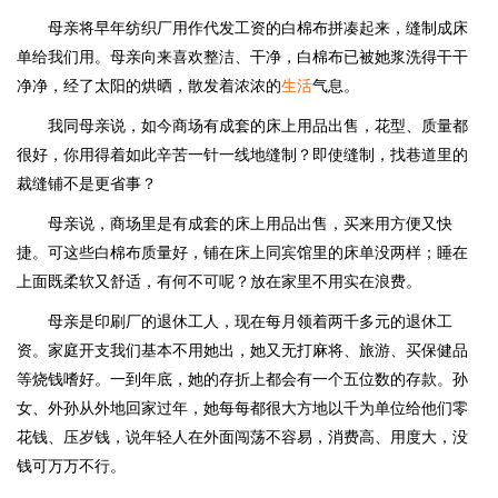
母亲将早年纺织厂用作代发工资的白棉布拼凑起来，缝制成床
单给我们用。母亲向来喜欢整洁、干净，白棉布已被她浆洗得干干
净净，经了太阳的烘晒，散发着浓浓的
生活
气息。
我同母亲说，如今商场有成套的床上用品出售，花型、质量都
很好，你用得着如此辛苦一针一线地缝制？即使缝制，找巷道里的
裁缝铺不是更省事？
母亲说，商场里是有成套的床上用品出售，买来用方便又快
捷。可这些白棉布质量好，铺在床上同宾馆里的床单没两样；睡在
上面既柔软又舒适，有何不可呢？放在家里不用实在浪费。
母亲是印刷厂的退休工人，现在每月领着两千多元的退休工
资。家庭开支我们基本不用她出，她又无打麻将、旅游、买保健品
等烧钱嗜好。一到年底，她的存折上都会有一个五位数的存款。孙
女、外孙从外地回家过年，她每每都很大方地以千为单位给他们零
花钱、压岁钱，说年轻人在外面闯荡不容易，消费高、用度大，没
钱可万万不行。