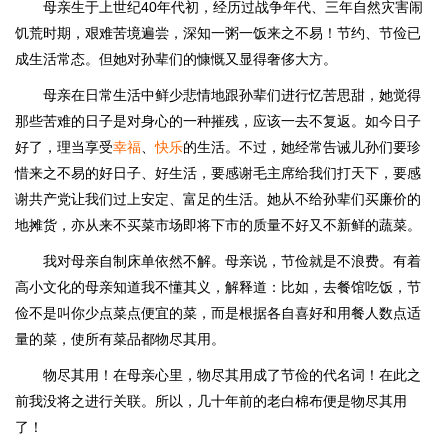
母亲生于上世纪40年代初，经历过战争年代、三年自然灾害闹
饥荒时期，艰难苦境遍尝，深知一粥一饭来之不易！节约、节俭已
成生活常态。但她对孙辈们的慷慨又显得奢侈大方。
母亲在日常生活中鲜少悲情地跟孙辈们进行忆苦思甜，她觉得
那些苦难的日子是对身心的一种摧残，应该一去不复返。如今日子
好了，理当享受
幸福
、
快乐
的生活。不过，她经常告诫儿孙们要珍
惜来之不易的好日子、好生活，要感谢毛主席给我们打天下，要感
谢共产党让我们过上安定、富足的生活。她从不给孙辈们买廉价的
地摊货，亦从来不买菜市场即将下市的质量不好又不新鲜的蔬菜。
我对母亲自制床单依然不解。母亲说，节俭就是不浪费。有着
高小文化的母亲知道我不懂其义，解释道：比如，去餐馆吃饭，节
俭不是叫你少点菜点便宜的菜，而是根据各自喜好和用餐人数点适
量的菜，使所有菜品都物尽其用。
物尽其用！在母亲心里，物尽其用成了节俭的代名词！在此之
前我没将之进行关联。所以，几十年前的老白棉布便是物尽其用
了！