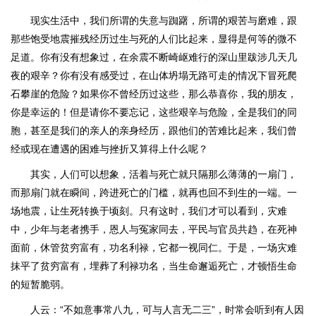
现实生活中，我们所谓的失意与踟躇，所谓的艰苦与磨难，跟
那些饱受地震摧残经历过生与死的人们比起来，显得是何等的微不
足道。你有没有想象过，在余震不断崎岖难行的深山里跋涉几天几
夜的艰辛？你有没有感受过，在山体坍塌无路可走的情况下冒死爬
石攀崖的危险？如果你不曾经历过这些，那么恭喜你，我的朋友，
你是幸运的！但是请你不要忘记，这些艰辛与危险，全是我们的同
胞，甚至是我们的亲人的亲身经历，跟他们的苦难比起来，我们曾
经或现在遭遇的困难与挫折又算得上什么呢？
其实，人们可以想象，活着与死亡就只隔那么薄薄的一扇门，
而那扇门就在瞬间，跨进死亡的门槛，就再也回不到生的一端。一
场地震，让生死转换于顷刻。只有这时，我们才可以看到，灾难
中，少年与老者携手，恩人与冤家同去，平民与官员共趋，在死神
面前，休管贫穷富有，功名利禄，它都一视同仁。于是，一场灾难
抹平了贫穷富有，埋葬了利禄功名，当生命邂逅死亡，才顿悟生命
的短暂脆弱。
人云：“不如意事常八九，可与人言无二三”，时常会听到有人因