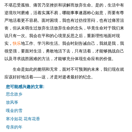
不堪忍受孤独、痛苦乃至挫折和误解而放弃生命。是的，生活中有
逆境坎坷磨难，活着实属不易，哪能事事遂愿称心如意，而要有尊
严地活着更不容易。面对困境，我也有过彷徨苦闷，也有过痛苦沮
丧，但从未萌生过放弃生活放弃生命的念头，毕竟生命对于我们来
说只有一次。我会在平和的心境里反思之后，重新理性地面对现
实，
快乐
地工作、学习和生活。我会时刻告诫自己，我就是我，我
很坚强，要面对生活，勇敢地活下去，只有活着，才能够挑战自己
以及寻求战胜困难的方法，才能够充分体现生命应有的价值。
生命是如此的脆弱和无常，面对不可预测的未来，我们现在就
应该好好地活着——这，才是对逝者最好的纪念。
您可能感兴趣的文章:
思念故乡
放风筝
嘎金的雪
寒冷如花 花有花香
母亲的年