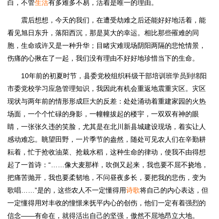
白，不管
生活
有多难多不易，活着是唯一的理由。
震后想想，今天的我们，在遭受劫难之后还能好好地活着，能
看见旭日东升，落阳西沉，那是莫大的幸运。相比那些罹难的同
胞，生命或许又是一种升华；目睹灾难现场阴阳两隔的悲怆情景，
伤痛的心揪在了一起，我们没有理由不好好地珍惜当下的生命。
10年前的初夏时节，县委党校组织科级干部培训班学员到绵阳
市委党校学习应急管理知识，我因此有机会重返地震重灾区。灾区
现状与两年前的情形形成巨大的反差：处处涌动着重建家园的火热
场面，一个个忙碌的身影，一幢幢拔起的楼宇，一双双有神的眼
睛，一张张久违的笑脸，尤其是在北川新县城建设现场，着实让人
感动难忘。眺望田野，一片季节的盎然，随处可见农人们在辛勤耕
耘着，忙于抢收油菜、抢栽水稻，这种生命的律动，使我不由得想
起了一首诗：“……像大麦那样，吹倒又起来，我也要不屈不挠地，
把痛苦抛开，我也要柔韧地，不问昼夜多长，要把我的悲伤，变为
歌唱……”是的，这些农人不一定懂得用
诗歌
将自己的内心表达，但
一定懂得用对丰收的憧憬来抚平内心的创伤，他们一定有着强烈的
信念——有命在，就得活出自己的坚强，傲然不屈地昂立大地。