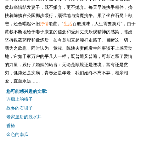
黄叔痛惜结发妻子，既不嫌弃，更不抛弃。每天早晚执手相伴，搀
扶着陈姨在公园挪步缓行，顽强地与病魔抗争。累了坐在石凳上歇
憩，还合唱起怀旧
抒情
歌曲。“
生活
百般滋味，人生需要笑对”，由于
黄叔不断地给予妻子康复的信念和受到丈夫乐观精神的感染，陈姨
坚持数载药疗和锻炼后，如今竟能直起腰杆走路了。目睹这一切，
我为之欣慰，同时认为：黄叔、陈姨夫妻间发生的事谈不上感天动
地，它如千家万户的平凡人一样，既普通又普遍，可却诠释了爱情
的力量，践行了婚姻的诺言：无论是顺境还是逆境，富有还是贫
穷，健康还是疾病，青春还是年老，我们始终不离不弃，相亲相
爱，直至永远……
您可能感兴趣的文章:
连廊上的椅子
故乡的石坝子
老家屋后的浅水井
香椿
金色的南瓜