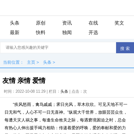
头条
原创
资讯
在线
奖文
最新
快料
独闻
开选
当前位置：
主页
>
头条
>
友情 亲情 爱情
时间：2022-10-08 11:29 | 栏目：
头条
| 点击：
次
“疾风怒雨，禽鸟戚戚；霁日光风，草木欣欣。可见天地不可一
日无和气，人心不可一日无喜神。”纵观大千世界，放眼芸芸众生，
每遭天灾人祸之事，每逢生命攸关之际，每遇窘境困迫之时，总会
有热心人伸出援手竭力相助：传递着爱的呼唤，爱的奉献和爱的力