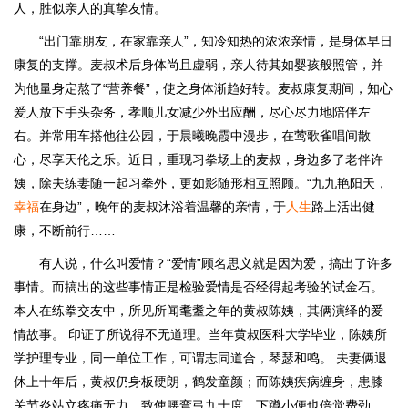
人，胜似亲人的真挚友情。
“出门靠朋友，在家靠亲人”，知冷知热的浓浓亲情，是身体早日
康复的支撑。麦叔术后身体尚且虚弱，亲人待其如婴孩般照管，并
为他量身定熬了“营养餐”，使之身体渐趋好转。麦叔康复期间，知心
爱人放下手头杂务，孝顺儿女减少外出应酬，尽心尽力地陪伴左
右。并常用车搭他往公园，于晨曦晚霞中漫步，在莺歌雀唱间散
心，尽享天伦之乐。近日，重现习拳场上的麦叔，身边多了老伴许
姨，除夫练妻随一起习拳外，更如影随形相互照顾。“九九艳阳天，
幸福
在身边”，晚年的麦叔沐浴着温馨的亲情，于
人生
路上活出健
康，不断前行……
有人说，什么叫爱情？“爱情”顾名思义就是因为爱，搞出了许多
事情。而搞出的这些事情正是检验爱情是否经得起考验的试金石。
本人在练拳交友中，所见所闻耄耋之年的黄叔陈姨，其俩演绎的爱
情故事。 印证了所说得不无道理。当年黄叔医科大学毕业，陈姨所
学护理专业，同一单位工作，可谓志同道合，琴瑟和鸣。 夫妻俩退
休上十年后，黄叔仍身板硬朗，鹤发童颜；而陈姨疾病缠身，患膝
关节炎站立疼痛无力，致使腰弯弓九十度，下蹲小便也倍觉费劲。