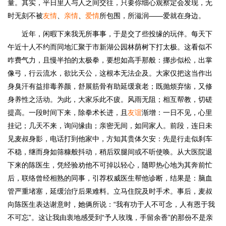
量。其实，平日里人与人之间交往，只要你细心观察定会发现，无
时无刻不被
友情
、
亲情
、
爱情
所包围，所滋润——爱就在身边。
近年，闲暇下来我无所事事，于是交了些投缘的玩伴。每天下
午近十人不约而同地汇聚于市新湖公园林荫树下打太极。这看似不
咋费气力，且慢半拍的太极拳，要想如高手那般：挪步似松，出掌
像弓，行云流水，欲比天公，这根本无法企及。大家仅把这当作出
身臭汗有益排毒养颜，舒展筋骨有助延缓衰老；既抛烦弃恼，又修
身养性之活动。为此，大家乐此不疲。风雨无阻；相互帮教，切磋
提高。一段时间下来，除拳术长进，且
友谊
渐增：一日不见，心里
挂记；几天不来，询问缘由；亲密无间，如同家人。前段，连日未
见麦叔身影，电话打到他家中，方知其贵体欠安：先是行走似刹车
不稳，继而身如筛糠般抖动，稍后双腿间或不听使唤。从大医院退
下来的陈医生，凭经验劝他不可掉以轻心，随即热心地为其奔前忙
后，联络曾经相熟的同事，引荐权威医生帮他诊断，结果是：脑血
管严重堵塞，延缓治疗后果难料。立马住院及时手术。事后，麦叔
向陈医生表达谢意时，她俩所说：“我有功于人不可念，人有恩于我
不可忘”。这让我由衷地感受到“予人玫瑰，手留余香”的那份不是亲