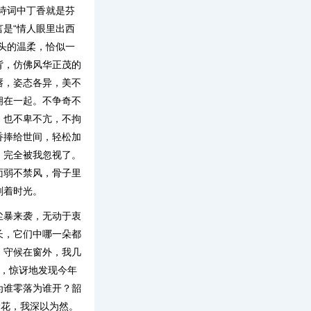
在诗词中丁香就是芬
是“情人眼里出西
头的温柔，恰似一
背，仿佛风华正茂的
唇，姿态各异，美不
拥在一起。不争奇不
，也不卑不亢，不拘
香捧给世间，轻松加
，完全被我忽视了。
面弱不禁风，骨子里
刻着时光。
尘暴来袭，无动于衷
长，它们中哪一朵都
、守候在窗外，我几
，惊讶地发现今年
为谁零落为谁开？韶
情
花，我深以为然。