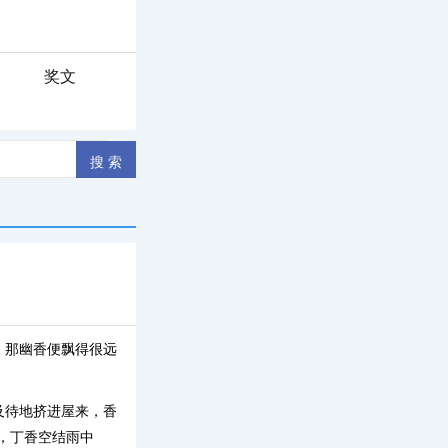
奖文
，那幽香便飘得很远
及待地挤进屋来，香
，丁香空结雨中