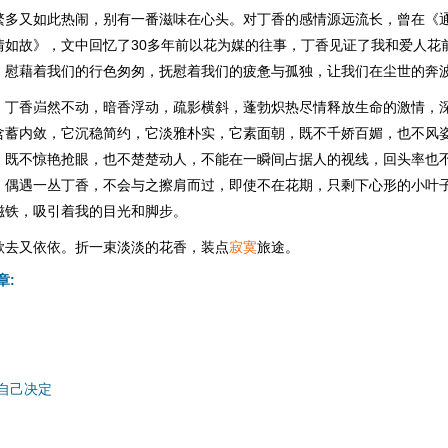
繁多又如此热闹，别有一番滋味在心头。对丁香的感情源远流长，曾在《
情如故》，文中回忆了30多年前以花为媒的往事，丁香见证了我和爱人花
，慰藉着我们的行色匆匆，抚慰着我们的疲惫与孤独，让我们在尘世的奔
，丁香岿然不动，暗香浮动，疏影横斜，蓬勃炽热尽情释放生命的激情，
含蓄内敛，它沉稳简约，它淡雅朴实，它素面朝，既不千娇百媚，也不风
，既不惊艳抢眼，也不楚楚动人，不能在一瞬间占据人的视线，回头率也
。偶遇一丛丁香，不会与之擦肩而过，即使不在花期，只剩下心形的小叶
磁铁，吸引着我的目光和脚步。
欲去又依依。折一束淡淡的花香，装点
寂寞
旅途。
章:
自己决定