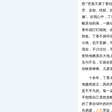
愁”“芭蕉不展丁香
芳、哀怨、忧郁、
施”。在我心中，
幅灵动的画，一曲
青年或打打闹闹、
胜收。丁香不择环
斗艳，也不竞媚；
现在，不计过往，
愈快地栖居在大地
见与不见，它就在
却铁骨铮铮。几度
十余年，丁香
地傲然挺立；风吹
是不平凡的。每一
乎怨恨自己竟然忽
的丁香在绿叶的衬
光易逝，
人生
苦短