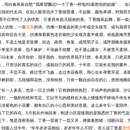
结，同向春风各自愁”“我希望飘过/一个丁香一样地/结着愁怨的姑娘”……
彷徨的代名词。在别人眼里也许丁香很普通，不起眼，颜色单调，对我而言
丁香不仅寄托了人的忧愁，它更具有超凡脱俗的美。丁香随风起舞，那一低
动人的歌，一首
优美
的诗。仿佛一群顽皮的美少年或交头接耳、或勾肩搭
或前仰后合大笑，仿佛身着紫色连衣裙的少女或含羞半敛眉、或低面掩芳
境，不选土地是否贫瘠，街边、路旁、角落，或茕茕孑立，或呼朋唤友簇
不争宠不羡慕，也不嫉妒；不张扬不炫耀，也不显山露水；不娇贵不柔弱
不问未来，你开你的，我开我的，你的世界我不打扰，各美其美，只把花
上，只管活好真实的自己，成就自己的风景。十年前，它就长在我的窗外
那里，不悲不喜。捱过雪片飞扬，走过杏花春雨，用心生长孕蕾开花，表
草树斜阳，几段烟雨花色，没有纷扰，只有一颗自由自在的心，悠然地雕
才长一人多高，也非一日之功啊！它有静静的热烈，不动声色的倔强。沙
雨打，一脸的坦然和笃定。它以平凡的模样在大地上缓慢而平静地不停生
朵淡紫色的小花瓣，都有自己的小心思和美好意愿。这么多年它一直陪伴
略了它的存在。5月初从外地回来，刚进小区迎接我的是熟悉的丁香的气息
托下，煞是茂密美丽。丁香一层谢了一层又开，撩拨着愁绪，泪眼问花，
，转眼人过中年。“年年岁岁花相似，岁岁年年人不同”。有人说丁香是
爱