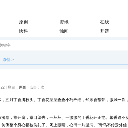
原创
资讯
在线
快料
独闻
开选
原创
>
:22 | 栏目：
原创
| 点击：
次
尽，五月丁香满枝头。丁香花层层叠叠小巧纤细，却浓香馥郁，微风一吹
帘漫卷，推开窗，举目望去，一丛丛、一簇簇的丁香花开正艳。馨香迫不
，仿佛整个身心都被洗礼了。闭上眼睛，心田一片温润。“青鸟不传云外信