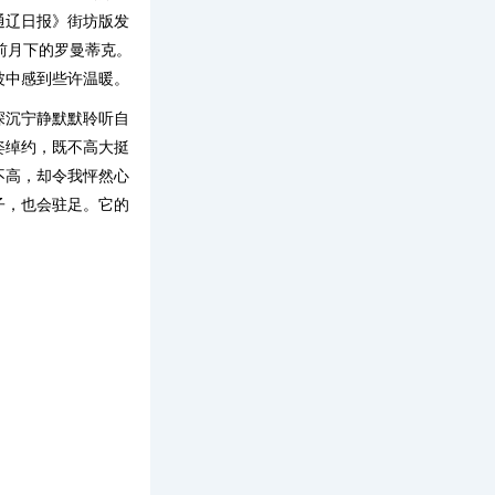
通辽日报》街坊版发
前月下的罗曼蒂克。
波中感到些许温暖。
深沉宁静默默聆听自
姿绰约，既不高大挺
不高，却令我怦然心
子，也会驻足。它的