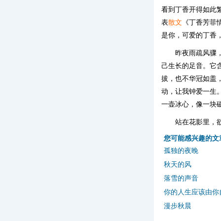
看到丁香开得如此
表
散文
《丁香芳菲
是你，可爱的丁香
昨夜雨疏风骤
己生长的足音。它
拔，也不华冠如盖
动，让我钟爱一生
一壶冰心，像一块
站在花影里，
您可能感兴趣的文
孤独的夜晚
秋天的风
落雪的声音
你的人生应该由你
漫步秋晨