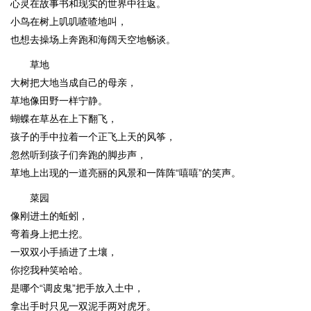
心灵在故事书和现实的世界中往返。
小鸟在树上叽叽喳喳地叫，
也想去操场上奔跑和海阔天空地畅谈。
草地
大树把大地当成自己的母亲，
草地像田野一样宁静。
蝴蝶在草丛在上下翻飞，
孩子的手中拉着一个正飞上天的风筝，
忽然听到孩子们奔跑的脚步声，
草地上出现的一道亮丽的风景和一阵阵“嘻嘻”的笑声。
菜园
像刚进土的蚯蚓，
弯着身上把土挖。
一双双小手插进了土壤，
你挖我种笑哈哈。
是哪个“调皮鬼”把手放入土中，
拿出手时只见一双泥手两对虎牙。