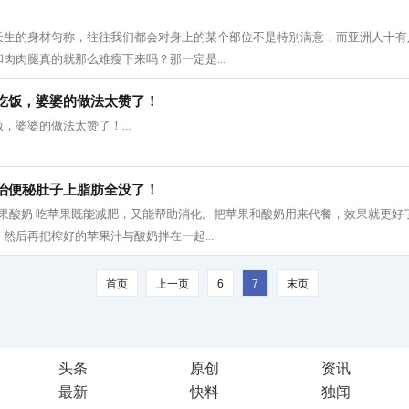
天生的身材匀称，往往我们都会对身上的某个部位不是特别满意，而亚洲人十有
肉肉腿真的就那么难瘦下来吗？那一定是...
吃饭，婆婆的做法太赞了！
，婆婆的做法太赞了！...
治便秘肚子上脂肪全没了！
 1、 苹果酸奶 吃苹果既能减肥，又能帮助消化。把苹果和酸奶用来代餐，效果就更
然后再把榨好的苹果汁与酸奶拌在一起...
首页
上一页
6
7
末页
头条
原创
资讯
最新
快料
独闻