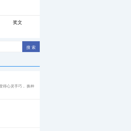
奖文
变得心灵手巧， 换种