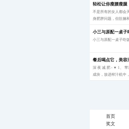
轻松让你瘦腰瘦腿
不是所有的女人都会
身肥胖问题，但肚腩和
小三与原配一桌子
小三与原配一桌子吃饭
餐后喝点它，美容
深 夜 减 肥 - ▼
成块，放进榨汁机中，
首页
奖文