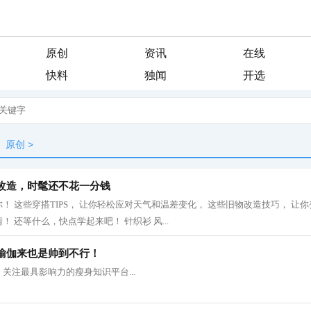
原创
资讯
在线
快料
独闻
开选
原创
>
改造，时髦还不花一分钱
！ 这些穿搭TIPS， 让你轻松应对天气和温差变化， 这些旧物改造技巧， 让你
 还等什么，快点学起来吧！ 针织衫 风...
瑜伽来也是帅到不行！
关注最具影响力的瘦身知识平台...