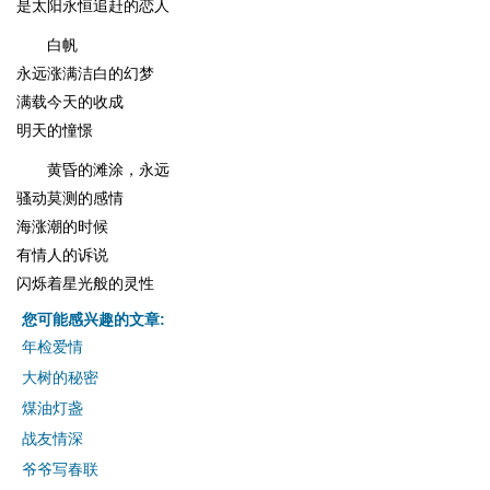
是太阳永恒追赶的恋人
白帆
永远涨满洁白的幻梦
满载今天的收成
明天的憧憬
黄昏的滩涂，永远
骚动莫测的感情
海涨潮的时候
有情人的诉说
闪烁着星光般的灵性
您可能感兴趣的文章:
年检爱情
大树的秘密
煤油灯盏
战友情深
爷爷写春联