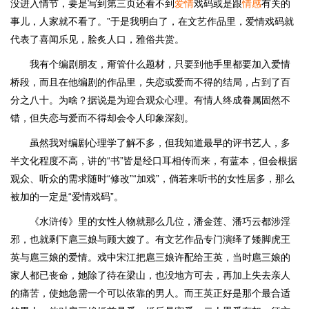
没进入情节，要是写到第三页还看不到
爱情
戏码或是跟
情感
有关的
事儿，人家就不看了。”于是我明白了，在文艺作品里，爱情戏码就
代表了喜闻乐见，脍炙人口，雅俗共赏。
我有个编剧朋友，甭管什么题材，只要到他手里都要加入爱情
桥段，而且在他编剧的作品里，失恋或爱而不得的结局，占到了百
分之八十。为啥？据说是为迎合观众心理。有情人终成眷属固然不
错，但失恋与爱而不得却会令人印象深刻。
虽然我对编剧心理学了解不多，但我知道最早的评书艺人，多
半文化程度不高，讲的“书”皆是经口耳相传而来，有蓝本，但会根据
观众、听众的需求随时“修改”“加戏”，倘若来听书的女性居多，那么
被加的一定是“爱情戏码”。
《水浒传》里的女性人物就那么几位，潘金莲、潘巧云都涉淫
邪，也就剩下扈三娘与顾大嫂了。有文艺作品专门演绎了矮脚虎王
英与扈三娘的爱情。戏中宋江把扈三娘许配给王英，当时扈三娘的
家人都已丧命，她除了待在梁山，也没地方可去，再加上失去亲人
的痛苦，使她急需一个可以依靠的男人。而王英正好是那个最合适