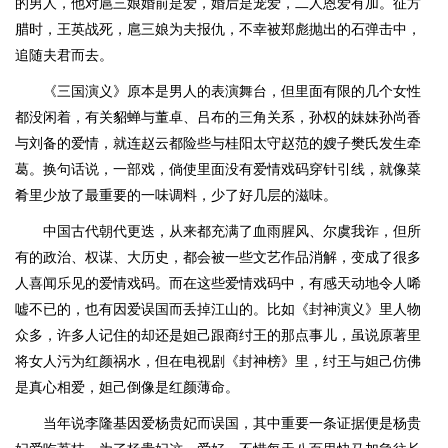
的男人，他对扈三娘婚前是爱，婚后是宠爱，二人恩爱有加。征方
腊时，王英战死，扈三娘为夫报仇，不幸被郑彪抛出的石弹击中，
追随夫君而去。
《三国演义》原本是男人的表演舞台，但里面有限的几个女性
都没闲着，有关貂蝉与董卓、吕布的三角关系，孙权的妹妹孙尚香
与刘备的爱情，就连赵云都险些与桂阳太守赵范的嫂子樊氏发生牵
葛。换句话说，一部戏，倘使里面没有爱情戏码穿针引线，就像菜
肴里少放了最重要的一味调料，少了好几层的滋味。
中国古代朝代更迭，从来都充满了血雨腥风、尔虞我诈，但所
有的政治、权谋、大历史，都会被一些文艺作品消解，变成了很多
人喜闻乐见的爱情戏码。而在这些爱情戏码中，有感天动地令人唏
嘘不已的，也有因爱误国而丢掉江山的。比如《封神演义》里人物
众多，许多人记住的却还是妲己跟商纣王的那点事儿，虽说原著里
将女人污为红颜祸水，但在电视剧《封神榜》里，纣王与妲己仿佛
是真心相爱，妲己倒像是红颜薄命。
当年说李隆基因爱杨贵妃而误国，其中重要一条证据便是杨贵