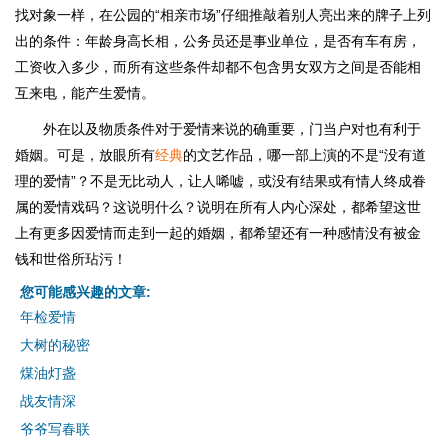
找对象一样，在公园的“相亲市场”仔细推敲着别人亮出来的牌子上列
出的条件：年龄身高长相，公务员还是事业单位，是否有车有房，
工资收入多少，而所有这些条件却都不包含男女双方之间是否能相
互来电，能产生爱情。
外在以及物质条件对于爱情来说的确重要，门当户对也有利于
婚姻。可是，放眼所有
经典
的文艺作品，哪一部上演的不是“没有道
理的爱情”？不是无比动人，让人唏嘘，或没有结果或有情人终成眷
属的爱情戏码？这说明什么？说明在所有人内心深处，都希望这世
上有更多因爱情而走到一起的婚姻，都希望还有一种感情没有被金
钱和世俗所玷污！
您可能感兴趣的文章:
年检爱情
大树的秘密
煤油灯盏
战友情深
爷爷写春联