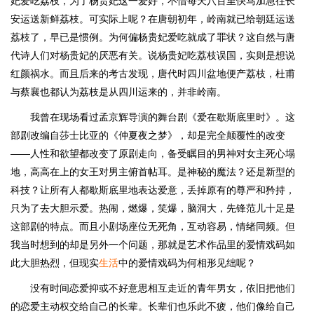
妃爱吃荔枝，为了杨贵妃这一爱好，不惜每天八百里快马加急往长
安运送新鲜荔枝。可实际上呢？在唐朝初年，岭南就已给朝廷运送
荔枝了，早已是惯例。为何偏杨贵妃爱吃就成了罪状？这自然与唐
代诗人们对杨贵妃的厌恶有关。说杨贵妃吃荔枝误国，实则是想说
红颜祸水。而且后来的考古发现，唐代时四川盆地便产荔枝，杜甫
与蔡襄也都认为荔枝是从四川运来的，并非岭南。
我曾在现场看过孟京辉导演的舞台剧《爱在歇斯底里时》。这
部剧改编自莎士比亚的《仲夏夜之梦》，却是完全颠覆性的改变
——人性和欲望都改变了原剧走向，备受瞩目的男神对女主死心塌
地，高高在上的女王对男主俯首帖耳。是神秘的魔法？还是新型的
科技？让所有人都歇斯底里地表达爱意，丢掉原有的尊严和矜持，
只为了去大胆示爱。热闹，燃爆，笑爆，脑洞大，先锋范儿十足是
这部剧的特点。而且小剧场座位无死角，互动容易，情绪同频。但
我当时想到的却是另外一个问题，那就是艺术作品里的爱情戏码如
此大胆热烈，但现实
生活
中的爱情戏码为何相形见绌呢？
没有时间恋爱抑或不好意思相互走近的青年男女，依旧把他们
的恋爱主动权交给自己的长辈。长辈们也乐此不疲，他们像给自己