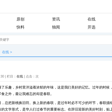
原创
资讯
在线
快料
独闻
开选
在线
>
:30 | 栏目：
在线
| 点击：
次
满了乐趣，乡村里洋溢着浓郁的年味，这是我们美好的记忆。过年的时候
零食之外，最让我难忘的却是春联。
日，总把新桃换旧符。换上新的春联，是过年时必不可少的环节，春联描
有的文学形式，是华人们过春节的重要标志。在辞旧迎新的美好时刻，贴