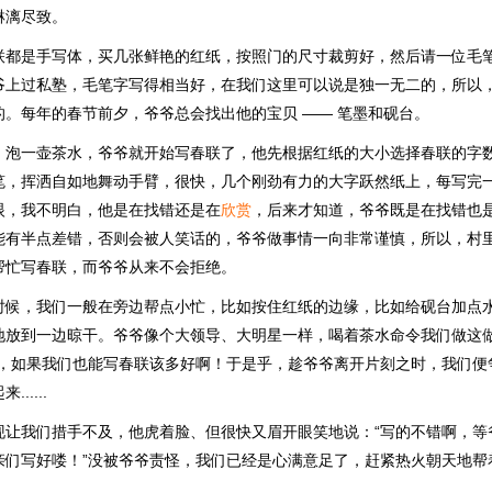
淋漓尽致。
联都是手写体，买几张鲜艳的红纸，按照门的尺寸裁剪好，然后请一位毛
爷上过私塾，毛笔字写得相当好，在我们这里可以说是独一无二的，所以
的。每年的春节前夕，爷爷总会找出他的宝贝 —— 笔墨和砚台。
，泡一壶茶水，爷爷就开始写春联了，他先根据红纸的大小选择春联的字
笔，挥洒自如地舞动手臂，很快，几个刚劲有力的大字跃然纸上，每写完
眼，我不明白，他是在找错还是在
欣赏
，后来才知道，爷爷既是在找错也
能有半点差错，否则会被人笑话的，爷爷做事情一向非常谨慎，所以，村
帮忙写春联，而爷爷从来不会拒绝。
时候，我们一般在旁边帮点小忙，比如按住红纸的边缘，比如给砚台加点
地放到一边晾干。爷爷像个大领导、大明星一样，喝着茶水命令我们做这做
已，如果我们也能写春联该多好啊！于是乎，趁爷爷离开片刻之时，我们便
.....
现让我们措手不及，他虎着脸、但很快又眉开眼笑地说：“写的不错啊，等
亲们写好喽！”没被爷爷责怪，我们已经是心满意足了，赶紧热火朝天地帮