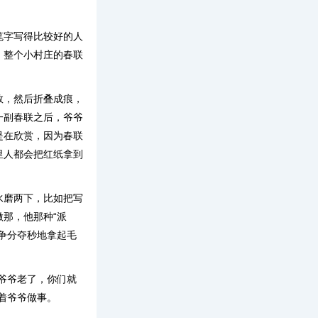
笔字写得比较好的人
，整个小村庄的春联
数，然后折叠成痕，
一副春联之后，爷爷
是在欣赏，因为春联
里人都会把红纸拿到
水磨两下，比如把写
那，他那种“派
争分夺秒地拿起毛
爷爷老了，你们就
着爷爷做事。