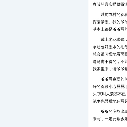
春节的喜庆描摹得
以前农村的春
挥毫泼墨。我的爷
基本上都是爷爷写
戴上老花眼镜
拿起蘸好墨水的毛
总会很习惯地看两
是马虎不得的，不
我家里来，请爷爷
爷爷写春联的
好的春联小心翼翼
头”真叫人羡慕不
笔争先恐后地狂写起来.
爷爷的突然出
来写，一定要帮乡