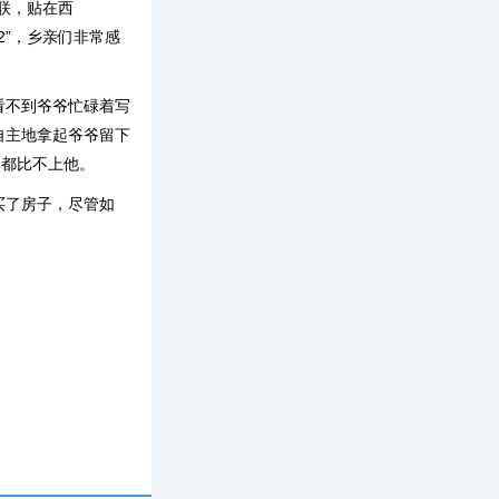
联，贴在西
、2”，乡亲们非常感
看不到爷爷忙碌着写
自主地拿起爷爷留下
比都比不上他。
买了房子，尽管如