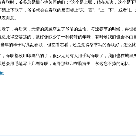
取春联时，爷爷总是细心地关照他们：“这个是上联，贴在东边，这个是下
实在弄不清上下联了，爷爷就会在春联的反面标上“东、西”、“上、下”、或者“1
以表谢意。
的老了，再后来，无情的病魔夺去了爷爷的生命。每逢春节的时候，再也
里总觉得空荡荡的，就好像缺少了一种特殊的年味，有时候我们也会不由
爷爷当年的样子写几副春联，但左看右看，还是觉得爷爷写的春联好，怎么
了，春联都改用印刷品的了，很少见到有人用手写春联了，我们也在城里
我总会用毛笔写上几副春联，追寻那些印在脑海里、永远忘不掉的记忆。
章: