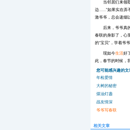
当邻居们来领
边......”如果
激爷爷，总会递烟
后来，爷爷真
春联的身影了，心
的“宝贝”，学着
现如今
生活
好
此，春节的时候，
您可能感兴趣的文
年检爱情
大树的秘密
煤油灯盏
战友情深
爷爷写春联
相关文章