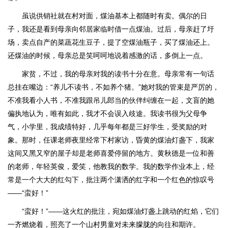
虽说供销社就在村对面，煤油基本上都随时有卖。偶尔的日
子，我还是看到母亲向邻居家临时借一点煤油。过后，母亲赶了圩
场，卖点自产的菜蔬花生豆子，提了空煤油瓶子，买了煤油还上。
还煤油的时候，母亲总是笑呵呵地说着感激的话，多倒上一点。
家贫，不过，我的母亲对我的读书十分在意。母亲常有一句话
总挂在嘴边：“养儿不读书，不如养个猪。”她对我的管束是严厉的，
不准我看小人书，不准我跟吊儿郎当的伙伴纠缠在一起，文盲的她
偏执地认为，唯有如此，我才不会误入歧途。我读书很为父母争
气，小学里，我成绩特好，几乎每年都是三好学生，受奖励的对
象。那时，任课老师夜里经常下村家访，昏黄的煤油灯盏下，我家
这间又黑又窄的屋子却是老师喜爱停留的地方。黄秋德是一位和善
的老师，年轻英俊，爱笑，他教我的数学。我的数学作业本上，经
常是一个大大的红勾下，批注两个潇洒的红字和一个红色的惊叹号
——“蛮好！”
“蛮好！”——这火红的批注，宛如煤油灯盏上跳动的红焰，它们
一齐燃烧着，照亮了一个山村男童对未来朦胧的向往和期许。