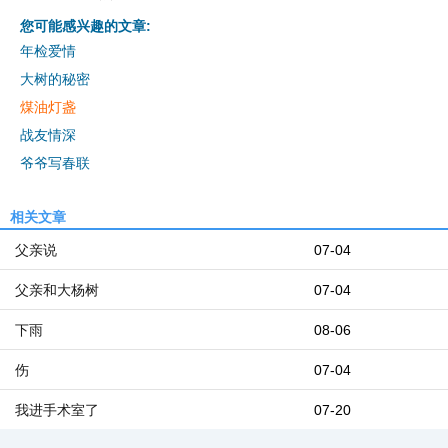
您可能感兴趣的文章:
年检爱情
大树的秘密
煤油灯盏
战友情深
爷爷写春联
相关文章
父亲说
07-04
父亲和大杨树
07-04
下雨
08-06
伤
07-04
我进手术室了
07-20