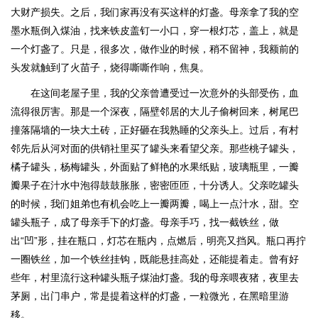
大财产损失。之后，我们家再没有买这样的灯盏。母亲拿了我的空
墨水瓶倒入煤油，找来铁皮盖钉一小口，穿一根灯芯，盖上，就是
一个灯盏了。只是，很多次，做作业的时候，稍不留神，我额前的
头发就触到了火苗子，烧得嘶嘶作响，焦臭。
在这间老屋子里，我的父亲曾遭受过一次意外的头部受伤，血
流得很厉害。那是一个深夜，隔壁邻居的大儿子偷树回来，树尾巴
撞落隔墙的一块大土砖，正好砸在我熟睡的父亲头上。过后，有村
邻先后从河对面的供销社里买了罐头来看望父亲。那些桃子罐头，
橘子罐头，杨梅罐头，外面贴了鲜艳的水果纸贴，玻璃瓶里，一瓣
瓣果子在汁水中泡得鼓鼓胀胀，密密匝匝，十分诱人。父亲吃罐头
的时候，我们姐弟也有机会吃上一瓣两瓣，喝上一点汁水，甜。空
罐头瓶子，成了母亲手下的灯盏。母亲手巧，找一截铁丝，做
出“凹”形，挂在瓶口，灯芯在瓶内，点燃后，明亮又挡风。瓶口再拧
一圈铁丝，加一个铁丝挂钩，既能悬挂高处，还能提着走。曾有好
些年，村里流行这种罐头瓶子煤油灯盏。我的母亲喂夜猪，夜里去
茅厕，出门串户，常是提着这样的灯盏，一粒微光，在黑暗里游
移。