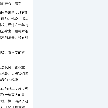
密而开心、着迷。
山间寻来的，没有贵
，问他。他说，那是
树根，经过几十年的
他还拿出一截柏木给
柏木的清香。摸着柏
和被弃置不要的树
还是枫树，都不重
的风景。大概我们每
着我们的秘密。
上山的路上，就没有
看到一株高大的青
青檀一样，清爽了起
云山上的那株青檀，