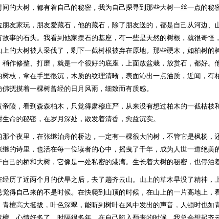
时间的大树，都有着自己的秘密，我为自己探寻到那些大树一丝一点的秘
位朋友家玩，朋友爱藏石，他的藏石，除了朋友送的，都是自己从河边、
有故事的石头。我看到他家摆石的基座，有一些是天然的树根，就很奇怪
山上的大树被人采伐了，剩下一截树根被弃在原地。那些硬木，如柏树的
，稍作修整、打磨，就是一个很好的底座，上面放盆栽，放赏石，都好。
的树枝，拿在手里很沉，木质的纹理清晰，表面沁出一点油质，近闻，有
仿佛抚摸着一棵树曾经的日月风雨，细致而有质感。
黄帝陵，看到森森柏木，只觉得肃穆庄严，从来没有想过柏木的一截枯枝
树生命的秘密，在岁月深处，散发着清香，愈益沉实。
的那个夜里，在张继泊舟的桥边，一定有一棵很大的树，不管它是枫杨，
张继的诗里，也活在每一位读者的心中，摇曳了千年，成为人世一道绝美
于自己的桥和大树，它像是一处私密的港湾。生长着大树的秘密，也停泊
在经历了近两个月的伏旱之后，去了趟齐云山。山上的草木早没了精神，
总觉得自己来的不是时候。在快爬到山顶的时候，在山上的一片高地上，
。青檀高大挺拔，叶色深翠，能听到树叶在风中发出的声音，人顿时也如
青檀，心情好多了。时隔很多年，在自己陷入颓丧的时候，我总会想起齐