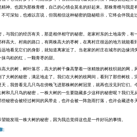
然精神。也因为那株青檀，自己的心情会莫名的好起来。那株青檀与我是
，不可深知，也难以言说，但我相信这种秘密的隐秘暗示，它终会伴我走
密，与我们的经历有关，那是相伴相守的秘密。老家村东的土地庙旁，有
那样高大。村南的路口，有两株高大的枣树，在离村庄很远的地方就能看
远远地看见它们的身影，就知道离家近了。当老家的村庄在城市的边缘消
一抹乌桕的红，一颗青枣的甜。
株高大的树，树叶落尽，高大的树干像高擎着一张精致的树枝织就的网，
到了大树的秘密，满足地走了。我们在大树的枝网间，看到了那些树枝，
夏天，我曾看见几只鸟在傍晚飞进那株树的树冠里，就再也没见到它们。
大树和几只鸟的秘密，一株大树的一生要隐藏多少这样的秘密呢？我们无
那些秘密会被经过树间的风带走，也许会被一阵急雨打落，也许会藏进冬
。
希望能发现一株大树的秘密，因为我总觉得这也是一件好玩的事情。
章: