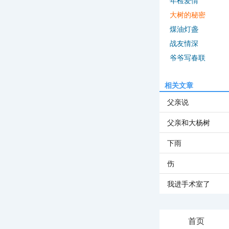
年检爱情
大树的秘密
煤油灯盏
战友情深
爷爷写春联
相关文章
父亲说
父亲和大杨树
下雨
伤
我进手术室了
首页