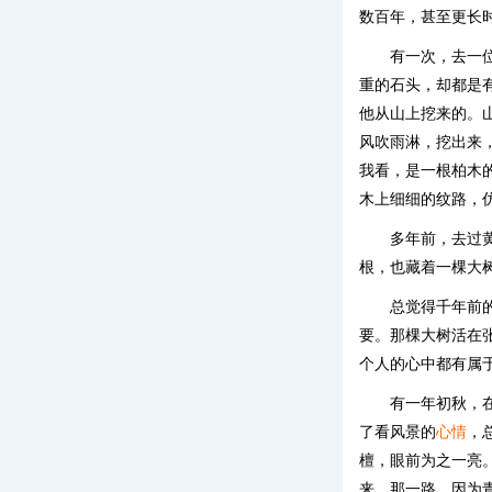
数百年，甚至更长
有一次，去一
重的石头，却都是
他从山上挖来的。
风吹雨淋，挖出来
我看，是一根柏木
木上细细的纹路，
多年前，去过
根，也藏着一棵大
总觉得千年前
要。那棵大树活在
个人的心中都有属
有一年初秋，
了看风景的
心情
，
檀，眼前为之一亮
来，那一路，因为