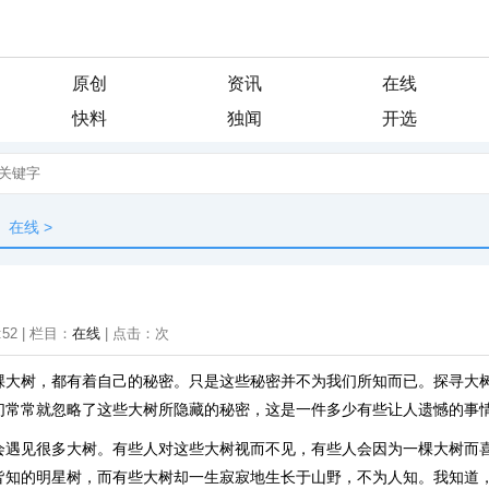
原创
资讯
在线
快料
独闻
开选
在线
>
:52 | 栏目：
在线
| 点击：
次
棵大树，都有着自己的秘密。只是这些秘密并不为我们所知而已。探寻大
们常常就忽略了这些大树所隐藏的秘密，这是一件多少有些让人遗憾的事
会遇见很多大树。有些人对这些大树视而不见，有些人会因为一棵大树而
皆知的明星树，而有些大树却一生寂寂地生长于山野，不为人知。我知道