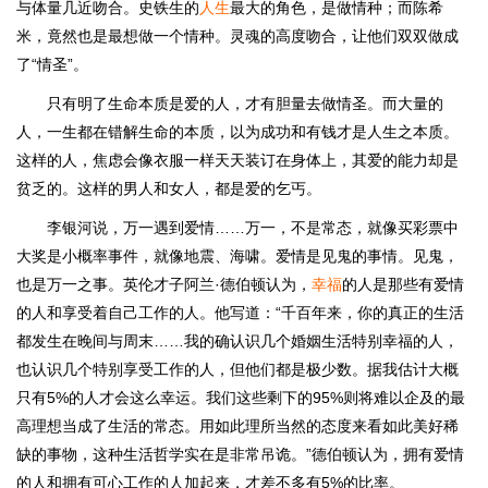
与体量几近吻合。史铁生的
人生
最大的角色，是做情种；而陈希
米，竟然也是最想做一个情种。灵魂的高度吻合，让他们双双做成
了“情圣”。
只有明了生命本质是爱的人，才有胆量去做情圣。而大量的
人，一生都在错解生命的本质，以为成功和有钱才是人生之本质。
这样的人，焦虑会像衣服一样天天装订在身体上，其爱的能力却是
贫乏的。这样的男人和女人，都是爱的乞丐。
李银河说，万一遇到爱情……万一，不是常态，就像买彩票中
大奖是小概率事件，就像地震、海啸。爱情是见鬼的事情。见鬼，
也是万一之事。英伦才子阿兰·德伯顿认为，
幸福
的人是那些有爱情
的人和享受着自己工作的人。他写道：“千百年来，你的真正的生活
都发生在晚间与周末……我的确认识几个婚姻生活特别幸福的人，
也认识几个特别享受工作的人，但他们都是极少数。据我估计大概
只有5%的人才会这么幸运。我们这些剩下的95%则将难以企及的最
高理想当成了生活的常态。用如此理所当然的态度来看如此美好稀
缺的事物，这种生活哲学实在是非常吊诡。”德伯顿认为，拥有爱情
的人和拥有可心工作的人加起来，才差不多有5%的比率。