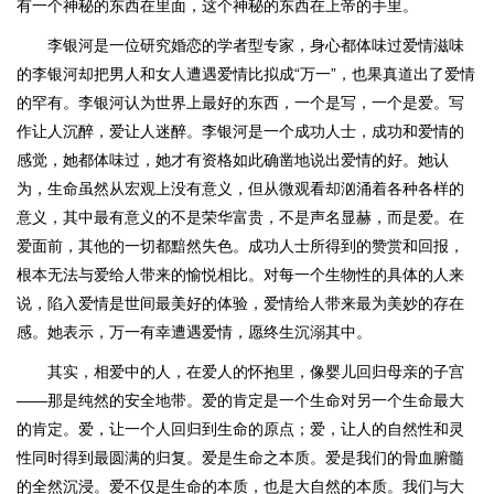
有一个神秘的东西在里面，这个神秘的东西在上帝的手里。
李银河是一位研究婚恋的学者型专家，身心都体味过爱情滋味
的李银河却把男人和女人遭遇爱情比拟成“万一”，也果真道出了爱情
的罕有。李银河认为世界上最好的东西，一个是写，一个是爱。写
作让人沉醉，爱让人迷醉。李银河是一个成功人士，成功和爱情的
感觉，她都体味过，她才有资格如此确凿地说出爱情的好。她认
为，生命虽然从宏观上没有意义，但从微观看却汹涌着各种各样的
意义，其中最有意义的不是荣华富贵，不是声名显赫，而是爱。在
爱面前，其他的一切都黯然失色。成功人士所得到的赞赏和回报，
根本无法与爱给人带来的愉悦相比。对每一个生物性的具体的人来
说，陷入爱情是世间最美好的体验，爱情给人带来最为美妙的存在
感。她表示，万一有幸遭遇爱情，愿终生沉溺其中。
其实，相爱中的人，在爱人的怀抱里，像婴儿回归母亲的子宫
——那是纯然的安全地带。爱的肯定是一个生命对另一个生命最大
的肯定。爱，让一个人回归到生命的原点；爱，让人的自然性和灵
性同时得到最圆满的归复。爱是生命之本质。爱是我们的骨血腑髓
的全然沉浸。爱不仅是生命的本质，也是大自然的本质。我们与大