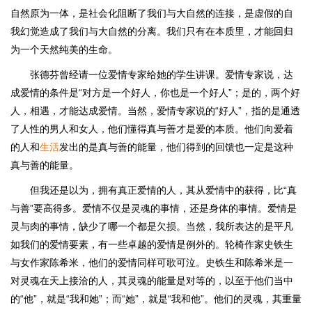
自然原为一体，是社会化阻断了我们与大自然的连接，是虚假的自
我幻觉造成了我们与大自然的分离。我们只有在本质里，才能回归
为一个天然纯美的生命。
张德芬曾经请一位爱情专家给她的学生讲课。爱情专家说，达
成爱情的条件是“对方是一个好人，你也是一个好人”；是的，两个好
人，相遇，才能达成爱情。当然，爱情专家说的“好人”，指的是通透
了人性的男人和女人，他们懂得真与善才是爱的本质。他们向爱着
的人和
生活
发出的是真与善的能量，他们得到的回馈也一定是这种
真与善的能量。
但我还是以为，拥有真正爱情的人，其从爱情中的获得，比“真
与善”要高得多。爱情不仅是灵魂的事情，还是身体的事情。爱情是
灵与肉的事情，缺少了哪一个都是欠损。当然，我所表达的是平凡
如我们的爱情要素，有一些卓越的爱情是例外的。轮椅作家史铁生
与女作家陈希米，他们的爱情同样可歌可泣。史铁生和陈希米是一
对灵魂在天上接洽的人，其灵魂的能量是对等的，以至于他们当中
的“他”，就是“我和她”；而“她”，就是“我和他”。他们的灵魂，其重量