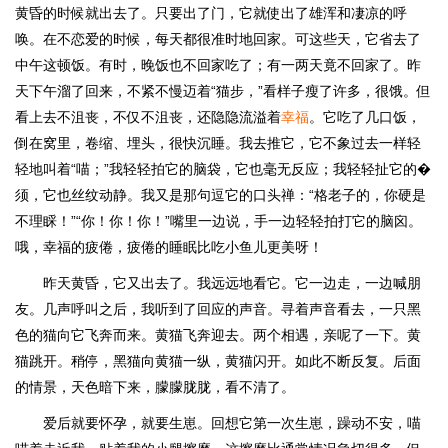
黄昏的时候就出去了。只要出了门，它就使出了雄浑和凄凉的呼
唤。在不恋爱的时候，每天都很准时地回家。可这些天，它省去了
中午这顿饭。有时，晚饭也不回家吃了；有一两天竟不回家了。昨
天下午溜了回来，不紧不慢迈着“猫步，”看样子瘦了许多，很饿。但
看上去不沮丧，不仅不沮丧，还隐隐流溢着
幸福
。它吃了几口饭，
倒在窝里，卷缩、埋头，很快沉睡。我去推它，它不象过去一样轻
轻地叫着“喵；”我轻轻拍它的脑袋，它也毫无反应；我轻轻扯它的�
须，它也丝纹动静。我又是那句逗它的口头禅：“格老子的，你硬是
不理睬！”“你！你！你！”嘴里一边说，手一边轻轻拍打它的脑囟。
哦，幸福的疲倦，疲倦的睡眠比吃小鱼儿更美呀！
昨天黄昏，它又出去了。我远远地看它。它一边走，一边喊朋
友。几声呼叫之后，我听到了回应的声音。寻着声音看去，一只黑
色的猫向它飞奔而来。黄猫飞奔迎去。两个相遇，亲呢了一下。黄
猫跳开。稍停，黑猫向黄猫一纵，黄猫闪开。如此不断反复。后面
的情景，天色暗下来，朦朦胧胧，看不清了。
爱后就要怀孕，就要生崽。回想它第一次生崽，躁动不安，喵