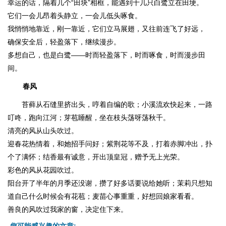
幸运的话，隔着几个“田块”相框，能遇到十几只白鹭立在田埂。
它们一会儿昂着头静立，一会儿低头啄食。
我悄悄地靠近，刚一靠近，它们立马展翅，又往前连飞了好远，
确保安全后，轻盈落下，继续漫步。
多想自己，也是白鹭——时而轻盈落下，时而啄食，时而漫步田
间。
春风
苔藓从石缝里挤出头，哼着自编的歌；小溪流欢快起来，一路
叮咚，跑向江河；芽苞睡醒，坐在枝头荡呀荡秋千。
清亮的风从山头吹过。
迎春花热情着，和她招手问好；紫荆花等不及，打着赤脚冲出，扑
个了满怀；结香最有诚意，开出顶皇冠，赠予无上光荣。
彩色的风从花园吹过。
阳台开了半年的月季还没谢，攒了好多话要说给她听；茉莉只想知
道自己什么时候会有花苞；麦苗心事重重，好想回娘家看看。
善良的风吹过我家的窗，决定住下来。