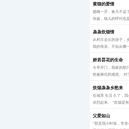
黄猫的爱情
腊梅一开，春天不远
张扬，猫儿的呼叫也是
袅袅炊烟情
从村庄走出的游子，
我的母亲。不知从哪一
娇若昙花的生命
今早开门，我家的那
然被揪住的感觉。 对
炊烟袅袅乡愁来
在城里 生活 久了
浓烈起来。 “炊烟是有
父爱如山
“那是我小时侯，常