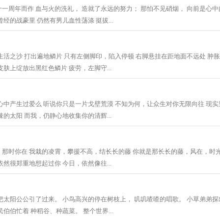
一周年而作 血与火的洗礼， 造就了永远的努力； 那怕不见硝烟， 向前是心中
经的战豪里 仍然有男儿血性荡涤 挺拔...
生活之沙 打出遍地鳞片 只有左侧脚印，陷入停顿 右脚悬挂在距地面不远处 肿
肤上绽放出黑红色鳞片 疲劳，左脚守...
心中产生过爱么 听说你只是一片戈壁荒漠 不知为何，让众生对你无限向往 现实
的太阳 而我，仍静心地收集你的清辉...
那时你在 我栽的凌霄，攀援不高，结长长的藤 你就是那长长的藤，风在，时光
然很郑重地想起过你 今日，依然像往...
把太阳公公引了过来。 小鸟高兴的停在树枝上， 叽叽喳喳的唱歌。 小草弟弟探
伯伯忙着 种稻谷、种蔬菜。 整个世界...