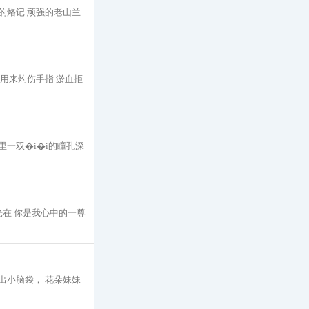
的烙记 顽强的老山兰
胀用来灼伤手指 淤血拒
里一双�i�i的瞳孔深
在 你是我心中的一尊
出小脑袋， 花朵妹妹