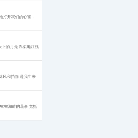
轻地打开我们的心窗，
天上的月亮 温柔地注视
你遮风和挡雨 是我生来
过鸳鸯湖畔的花事 竟抵