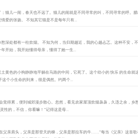
了；猫儿一闹，春天也不远了。猫儿的闹就是不同寻常的叫，不同寻常的呼。腊
情爱的张扬。 不知其它猫是不是每年只有...
乡愁深处都有一柱炊烟。 不知为何，当归期越近，我的心越忐忑。这种不安，
年开始，我开始懂得母亲，懂得了她一生...
只土黄色的小狗静静地平躺在马路的中间，它死了。这个幼小的 快乐 的生命就
于这个小生命的到来，很是偶然。约两个...
，我会觉得累，便到城郊漫步散心。忽然，看见农家屋顶炊烟袅袅，久违之余，乡
灵性的，不信，你看嘛！”记得这是母...
坐在父亲肩头，父亲是那登天的梯，父亲是那拉车的牛……”每当《父亲》这首歌