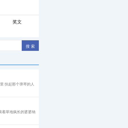
奖文
杯里 扶起那个弹琴的人
挨着草地疯长的婆婆纳