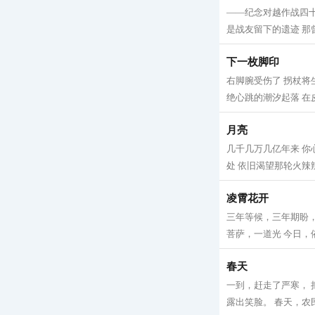
——纪念对越作战四十
是战友留下的遗迹 那曾
下一枚脚印
右脚腕受伤了 拐杖将
绝心跳的潮汐起落 在皮
月亮
几千几万几亿年来 你
处 依旧渴望那轮火辣辣
凌霄花开
三年等候，三年期盼，
菩萨，一道光 今日，依
春天
一到，赶走了严寒， 
露出笑脸。 春天，农民