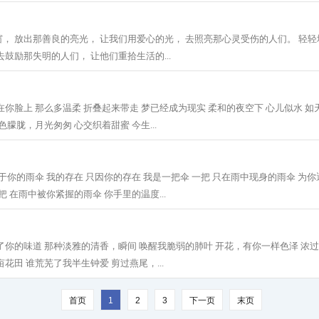
， 放出那善良的亮光， 让我们用爱心的光， 去照亮那心灵受伤的人们。 轻
鼓励那失明的人们， 让他们重拾生活的...
在你脸上 那么多温柔 折叠起来带走 梦已经成为现实 柔和的夜空下 心儿似水 如
色朦胧，月光匆匆 心交织着甜蜜 今生...
属于你的雨伞 我的存在 只因你的存在 我是一把伞 一把 只在雨中现身的雨伞 为
把 在雨中被你紧握的雨伞 你手里的温度...
了你的味道 那种淡雅的清香，瞬间 唤醒我脆弱的肺叶 开花，有你一样色泽 浓
花田 谁荒芜了我半生钟爱 剪过燕尾，...
首页
1
2
3
下一页
末页