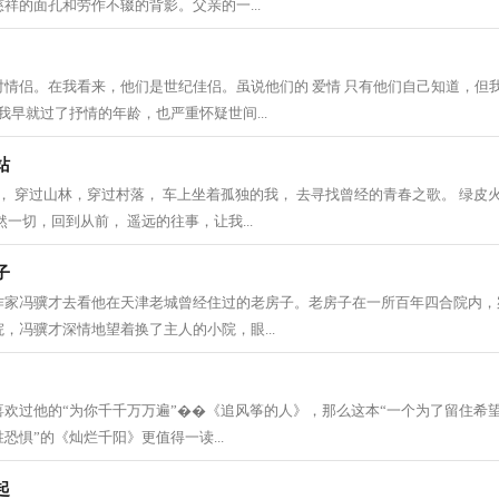
祥的面孔和劳作不辍的背影。父亲的一...
对情侣。在我看来，他们是世纪佳侣。虽说他们的 爱情 只有他们自己知道，但
我早就过了抒情的年龄，也严重怀疑世间...
站
， 穿过山林，穿过村落， 车上坐着孤独的我， 去寻找曾经的青春之歌。 绿皮
一切，回到从前， 遥远的往事，让我...
子
作家冯骥才去看他在天津老城曾经住过的老房子。老房子在一所百年四合院内，
，冯骥才深情地望着换了主人的小院，眼...
欢过他的“为你千千万万遍”��《追风筝的人》，那么这本“一个为了留住希望
恐惧”的《灿烂千阳》更值得一读...
起