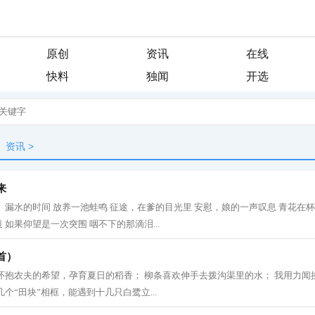
原创
资讯
在线
快料
独闻
开选
资讯
>
来
。漏水的时间 放养一池蛙鸣 征途，在爹的目光里 安慰，娘的一声叹息 青花在
如果仰望是一次突围 咽不下的那滴泪...
首）
怀抱农夫的希望，孕育夏日的稻香； 柳条喜欢伸手去拨沟渠里的水； 我用力闻
个“田块”相框，能遇到十几只白鹭立...