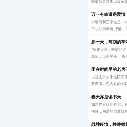
眼前就会浮现出父亲慈
万一有幸遭遇爱情
李银河和王小波是一
王小波的爱情 抒情 。
那一天，离别的车
“绿皮火车，呼啸穿过
黑暗，没有尽头， 蓦然
困在时间里的老房
央视主持人朱迅陪同
萝爬满古色古香的小院
春天亦是读书天
如果你喜欢胡赛尼，喜
牺牲，用爱的力量战胜
战胜疫情，峥峥雄