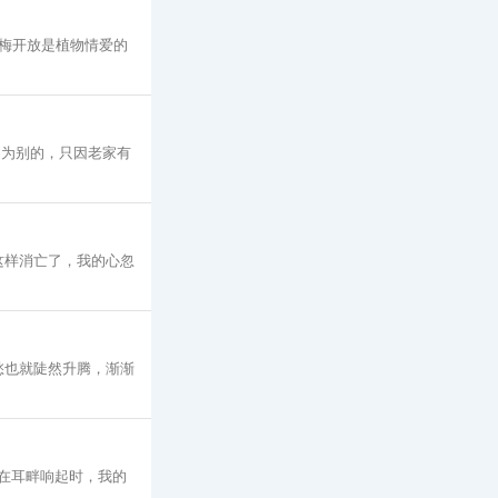
梅开放是植物情爱的
不为别的，只因老家有
这样消亡了，我的心忽
愁也就陡然升腾，渐渐
在耳畔响起时，我的