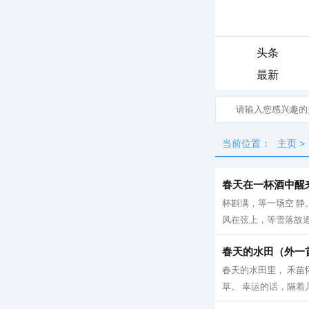
头条
最新
当前位置：
主页
>
春天在一杯酒中醒
杯斟满，等一场空 静
风在弦上，等雪落故道 
春天的水田（外一
春天的水田里， 禾苗
草。 幸运的话，隔着几