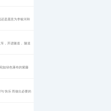
我还是愿意为李银河和
火车，开进隧道， 隧道
宛如绿色瀑布的紫藤
与 快乐 而做出必要的