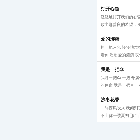
打开心窗
轻轻地打开我们的心窗
放出那善良的希望， 去
爱的涟漪
抓一把月光 轻轻地放
着你 泛起爱的涟漪 夜
我是一把伞
我是一把伞 一把 专
的使命 我是一把伞 一
沙枣花香
一阵西风吹来 我闻到
不上你一缕夏初 那半亩