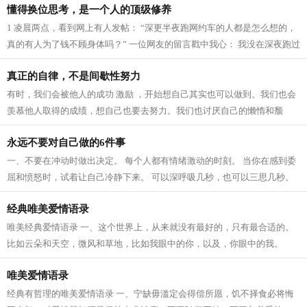
懂得换位思考，是一个人的顶级修养
1 凌晨两点，看到网上有人发帖： “深更半夜跑网约车的人都是怎么想的，
真的有人为了钱不顾身体吗？” 一位网友的留言戳中我心： 我没在深夜跑过
网约车，但我能理解他们。半夜...
真正的自律，不是间歇性努力
有时，我们会被他人的成功 激励 ，开始想自己其实也可以做到。我们也会
羡慕他人取得的成绩，想自己也要去努力。我们也讨厌自己的懒惰和颓
废，想要彻底去改变现状。 事实上，刚...
永远不要对自己做的6件事
一、不要在冲动时做出决定。 每个人都有情绪激动的时刻。 当你在感到委
屈和愤怒时，试着让自己冷静下来。 可以深呼吸几秒，也可以三思几秒。
无论是说一时的气话，还是做一件气...
经典唯美爱情语录
唯美经典爱情语录 一、这个世界上，从来就没有最好的，只有最合适的。
比如云朵和天空，微风和草地，比如我眼中的你，以及，你眼中的我。
二、喜欢上你，并不是你长得好不好看...
唯美爱情语录
经典有哲理的唯美爱情语录 一、宁缺毋滥定会得偿所愿，饥不择食必将悔