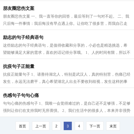
未来。分开以后，未来有一万种可能...
朋友圈悲伤文案
朋友圈悲伤文案 一、我一直等你的回答，最后等到了一句对不起。 二、我
只后悔一件事情：我后悔没有早点遇上你。让你吃了很多苦，而我自己走
了许多冤枉路。 三、你被我烙印在心...
励志的句子经典语句
这些励志的句子经典语句，是值得收藏和分享的，小必也是精选挑选，希
望能够满足大家的需求，喜欢的话记得分享哦。 1、人的时间有限，所以不
要为别人而活，勇敢地去追求自己的...
抗疫句子正能量
抗疫正能量句子 1、请善待湖北人，特别是武汉人，真的特别苦，伤痛已经
发生，永远无法磨平，真心希望湖北人出去不要收到歧视，发生这样的事
不是湖北人所愿意的，最难的也是他...
伤感句子句句心痛
句句心痛的伤感句子 1、我唯一会觉得难过的，是自己还不足够强，不足够
强到让你们在支持我时无所畏惧。 2、我们生活中的很多人，本来并非强势
之人，是你的软弱激发了他的强势；...
首页
上一页
2
3
4
下一页
末页