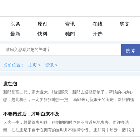
头条
原创
资讯
在线
奖文
最新
快料
独闻
开选
当前位置：
主页
>
资讯
>
发红包
新郎是富二代，家大业大。结婚那天，新郎去迎娶新娘子，新娘的小姨心
想，趁此机会，一定要狠狠地捞一把。 新郎来到新娘子的闺房，新娘的姨
妈从里面杠上门，喊：“拿红包。”新...
不要错过后，才明白来不及
人这一生，总是得失相伴，得到的同时也在不可避免地失去。而许多遗
憾，往往正是来自于在拥有的当时并不懂得珍惜。 正如诗中所云：赌书消
得泼茶香，当时只道是寻常。 生命中有...