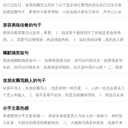
自己过生日，发朋友圈怎么写好？以下是必读社整理的适合自己过生日发
的朋友圈句子，希望对大家有帮助，小必也祝大家生日快乐，开开心心永
远幸福。 1、祝自己生日快乐！虽然是...
形容美味佳肴的句子
美味佳肴需要怎么形容，看看。 1、我这辈子最抵挡不了的就是美食的诱
惑。 2、恋爱可以慢慢谈，肉必须趁热吃。 3、如此美味佳肴，真的是人家
美味；这应该是我吃过的最好吃的美食...
幽默搞笑短句
很皮很幽默搞笑短句 一、如果我是骑马的，你可以叫我马夫；如果我是驾
车的，你可以叫我车夫；如果我是管账的，你又该叫我什么呢？ 二、我承
认有的时候太放纵自己。吃东西要到...
发朋友圈骂贱人的句子
轻易不骂人，发朋友圈骂人，也是表明一种态度。 1、人的一生总会遇见几
个贵人和贱人。 2、我不是看不起你，而是压根懒得理你。 3、我说话从来
不指名道姓的骂你，你理亏你就对号...
分手文案伤感
卑微爱情分手文案伤感 一、承诺本来就是男人与女人的一场角力，有时皆
大欢喜，大部分的情况却两败俱伤。 二、大概因为再多的喜欢，也换不来