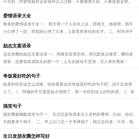
不当初，对爱情最好还是保持点儿洁癖，不要随便开始，不要急着妥协。
二、人的一生会碰见很多心动的人，...
爱情语录大全
唯美的爱情语录大全 一、那天我一个人在街上走，雨很大，地很滑，我不
小心摔了一跤，把我的心摔了出来，上面竟然有你的名字。 二、时间冲不
淡真情的酒，距离拉不开思念的手。...
励志文案语录
适合发圈的励志文案语录 一、用微笑宣泄悲伤，用沉默装点痛苦，哪怕是
假装，也要假装成快乐的那一个，人生的路你不坚强，没人替你勇敢！
二、现在不玩命，将来命玩你。比你差...
夸饭菜好吃的句子
饭菜好吃应该怎么说呢，快快看看这些夸饭菜好吃的句子吧，说不定就用
上了。 1、阿姨的手艺真是如火纯情了，第一次吃到这么好吃的菜。 2、老
妈今天这个鱼头汤做得真不错，味道鲜...
搞笑句子
朋友圈最幽默搞笑句子 一、生活总是有很多出人意料的事情，比如，你以
为我要举个例子。 二、早上出门见一大爷摔倒了，我过去问道：大爷，我
一月工资2500块钱，能扶你起来么？大...
生日发朋友圈怎样写好