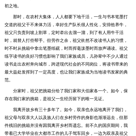
初之地。
那时，在农村大集体，人人都要下地干活，一生与书本笔墨打
交道的祖父干不来体力活，幸好生产队长很人性化，安排他养牛，
祖父只负责到坡上割草，定时牵出去溜一溜，到了有人用牛干活
时，就替人打些帮手。但劳作之余，祖父依然不改读书人的习惯，
时不时从挑箱中拿出笔墨纸砚，时而挥毫泼墨时而放声诵读。祖父
练字读书的良好习惯也影响了我们家族成员，儿孙辈中不少人通过
读书走出农村奔向城市，跨进现代社会的不同岗位，将读书带来的
最大益处发挥到了一定高度，也让我们家族成为当地读书发家的典
范。
分家时，祖父把挑箱分给了我们家和大伯家各一个。如今，保
存在我们家的挑箱，是祖父一生经历留下的唯一见证。
我离开故乡有三十多年了。如今，双亲也永远地离开了我们，
祖父母与双亲大人以及族人们在乡村劳作的身影也渐渐远去，但那
件残旧的挑箱并没有因我离开乡村而遗忘。前不久的国庆期间，我
带着已大学毕业在大都市工作的儿子驾车回乡，一边为双亲及祖父