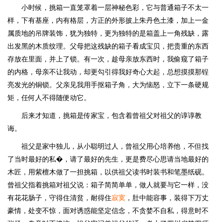
小时候，挑箱一直笼罩着一层神秘色彩，它与普通箱子不太一
样，下有基座，内有格层，方正的外形披上朱丹色土漆，加上一金
属质地的吊牌装饰，犹为独特，更为独特的是箱盖上一角残缺，露
出发黑的木质纹理。父母把这残缺的箱子看成宝贝，把贵重的东西
存放在里面，并上了锁。有一次，趁母亲放东西时，我偷窥了箱子
的内格，母亲不让我动，却更勾引得我好奇心大起，总想摸摸那锃
亮发光的铜锁。父亲见我用手抠箱子角，大为恼怒，立下一条硬规
矩，任何人不得随便动它。
后来才知道，挑箱是传家宝，包含着曾祖父对祖父的谆谆教
诲。
祖父是家中独儿，从小聪明过人，曾祖父用心培养他，不但找
了当时最好的私�，请了最好的先生，更是费尽心思请当地最好的
木匠，用紫檀木做了一担挑箱，以供祖父读书时装书和笔墨纸砚。
曾祖父指着挑箱对祖父说：箱子简简单单，做人就要与它一样，没
有花花肠子，守得住清贫，耐得住
寂寞
，肚中能容事，装得下万丈
豪情，处变不惊，面对诱惑能坚定信念，不贪婪不自私，得意时不