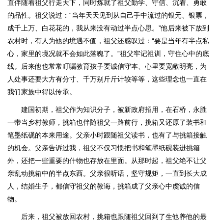
直伴随着祖父行走天下，同时炼就了祖父勤学、守信、沉着、勇敢
的品性。祖父说过：“当年天天见到从自己手中流过的银元、银票，
成千上万、白花花的，我从来没有动过半点心思。”他后来被下放到
农村时，有人为他的境遇不值，祖父还感叹过：“要是当年有半点私
心，家里的境况就不会如此落魄了。”祖父牢记祖训，守住心中的底
线。后来他也常常叮嘱教育孩子要诚信守本、心里要宽敞明亮，为
人处事还要大方有分寸、千万别斤斤计较等等，这些理念也一直在
我们家族中得以传承。
建国初期，祖父作为知识分子，被新政府招用，在石桥，永胜
一带当乡村教师，挑箱也伴随祖父一路前行，挑箱又还原了装书和
笔墨纸砚的本来用途。父亲小时跟随祖父读书，也有了与挑箱接触
的机会。父亲告诉过我，祖父不仅习惯把书和笔墨纸砚装进挑箱
外，还把一些重要的什物也存放在里面。从那时起，祖父绝不让父
亲乱动挑箱中的半点东西。父亲很听话，坚守规矩，一直到长大成
人，结婚生子，都信守祖父的教诲，挑箱成了父亲心中虔诚的信
物。
后来，祖父被放回农村，挑箱也跟随祖父回到了生他养他的最