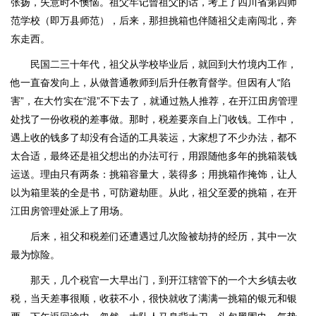
张扬，失意时不懊恼。祖父牢记曾祖父的话，考上了四川省第四师
范学校（即万县师范），后来，那担挑箱也伴随祖父走南闯北，奔
东走西。
民国二三十年代，祖父从学校毕业后，就回到大竹境内工作，
他一直奋发向上，从做普通教师到后升任教育督学。但因有人“陷
害”，在大竹实在“混”不下去了，就通过熟人推荐，在开江田房管理
处找了一份收税的差事做。那时，税差要亲自上门收钱。工作中，
遇上收的钱多了却没有合适的工具装运，大家想了不少办法，都不
太合适，最终还是祖父想出的办法可行，用跟随他多年的挑箱装钱
运送。理由只有两条：挑箱容量大，装得多；用挑箱作掩饰，让人
以为箱里装的全是书，可防避劫匪。从此，祖父至爱的挑箱，在开
江田房管理处派上了用场。
后来，祖父和税差们还遭遇过几次险被劫持的经历，其中一次
最为惊险。
那天，几个税官一大早出门，到开江辖管下的一个大乡镇去收
税，当天差事很顺，收获不小，很快就收了满满一挑箱的银元和银