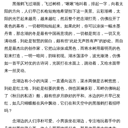
黑颈鹤飞过湖面，飞过树梢，“啾啾”地叫着，排起一字，向着太
阳的方向，人们早已长枪短炮地希望拍下这一美景。云彩渐稀，太
阳的光芒起来越亮，越来越红，然后整个把念湖打亮，仿佛拉开了
夜色的幕布，一切都明灿灿起来。如果此时，你可以涂抹一幅水墨
丹青，那念湖的冬是最有中国画意境的，一切都是简洁，一切又充
满动感，到处是智慧的留白，颇有些“此处无声胜有声”的妙处。而自
然是最杰出的创作家，它把山涂抹成黑色，而将水树用最明亮的色
彩来打造，一明一暗间，韵味初现。湖水荡漾中，波光潋滟，仿佛
如一首平仄对仗的古诗词，光斑打在水面上，跳动着，又给水面带
来一丝灵动。
念湖边有小小的沟渠，一直通向远方，渠水两侧是古树悠悠，
到处是红土地，到处是枯萎的黄色，倒也斑斓多彩，耳畔仿佛响起
了《秋日的私语》般，颇有些岁月静好的平和。水边的叶片早已发
红，如几只蝴蝶般在风中飘动，它们在和天空中的黑颈鹤打着招呼
吗？
念湖边的人们淳朴可爱。小男孩坐在湖边，专注地玩着手中的