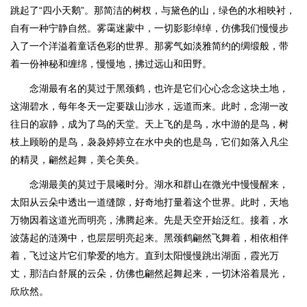
跳起了“四小天鹅”。那简洁的树杈，与黛色的山，绿色的水相映衬，
自有一种宁静自然。雾霭迷蒙中，一切影影绰绰，仿佛我们慢慢步
入了一个洋溢着童话色彩的世界。那雾气如淡雅简约的绸缎般，带
着一份神秘和缠绵，慢慢地，拂过远山和田野。
念湖最有名的莫过于黑颈鹤，也许是它们心心念念这块土地，
这湖碧水，每年冬天一定要跋山涉水，远道而来。此时，念湖一改
往日的寂静，成为了鸟的天堂。天上飞的是鸟，水中游的是鸟，树
枝上顾盼的是鸟，袅袅婷婷立在水中央的也是鸟，它们如落入凡尘
的精灵，翩然起舞，美仑美奂。
念湖最美的莫过于晨曦时分。湖水和群山在微光中慢慢醒来，
太阳从云朵中透出一道缝隙，好奇地打量着这个世界。此时，天地
万物因着这道光而明亮，沸腾起来。先是天空开始泛红。接着，水
波荡起的涟漪中，也层层明亮起来。黑颈鹤翩然飞舞着，相依相伴
着，飞过这片它们挚爱的地方。直到太阳慢慢跳出湖面，霞光万
丈，那洁白舒展的云朵，仿佛也翩然起舞起来，一切沐浴着晨光，
欣欣然。