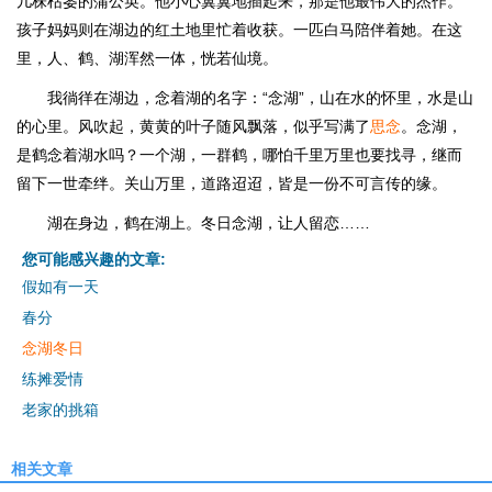
几株枯萎的蒲公英。他小心翼翼地插起来，那是他最伟大的杰作。
孩子妈妈则在湖边的红土地里忙着收获。一匹白马陪伴着她。在这
里，人、鹤、湖浑然一体，恍若仙境。
我徜徉在湖边，念着湖的名字：“念湖”，山在水的怀里，水是山
的心里。风吹起，黄黄的叶子随风飘落，似乎写满了
思念
。念湖，
是鹤念着湖水吗？一个湖，一群鹤，哪怕千里万里也要找寻，继而
留下一世牵绊。关山万里，道路迢迢，皆是一份不可言传的缘。
湖在身边，鹤在湖上。冬日念湖，让人留恋……
您可能感兴趣的文章:
假如有一天
春分
念湖冬日
练摊爱情
老家的挑箱
相关文章